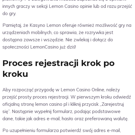
innych graczy w sekcji Lemon Casino opinie lub od razu przejść
do gry.
Pamiętaj, że Kasyno Lemon oferuje również możliwość gry na
urządzeniach mobilnych, co sprawia, że rozrywka jest
dostępna zawsze i wszędzie. Nie zwlekaj i dołącz do
społeczności LemonCasino już dziś!
Proces rejestracji krok po
kroku
Aby rozpocząć przygodę w Lemon Casino Online, należy
przejść prosty proces rejestracji. W pierwszym kroku odwiedź
oficjalną stronę lemon casino pl i kliknij przycisk „Zarejestruj
się”. Następnie wypełnij formularz, podając podstawowe
dane, takie jak adres e-mail, hasło oraz preferowaną walutę.
Po uzupełnieniu formularza potwierdź swój adres e-mail,