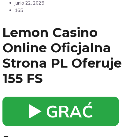
junio 22, 2025
165
Lemon Casino
Online Oficjalna
Strona PL Oferuje
155 FS
▶️ GRAĆ