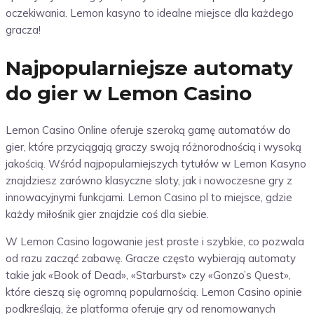
oczekiwania. Lemon kasyno to idealne miejsce dla każdego
gracza!
Najpopularniejsze automaty
do gier w Lemon Casino
Lemon Casino Online oferuje szeroką gamę automatów do
gier, które przyciągają graczy swoją różnorodnością i wysoką
jakością. Wśród najpopularniejszych tytułów w Lemon Kasyno
znajdziesz zarówno klasyczne sloty, jak i nowoczesne gry z
innowacyjnymi funkcjami. Lemon Casino pl to miejsce, gdzie
każdy miłośnik gier znajdzie coś dla siebie.
W Lemon Casino logowanie jest proste i szybkie, co pozwala
od razu zacząć zabawę. Gracze często wybierają automaty
takie jak «Book of Dead», «Starburst» czy «Gonzo’s Quest»,
które cieszą się ogromną popularnością. Lemon Casino opinie
podkreślają, że platforma oferuje gry od renomowanych