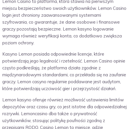
Lemon Casino to platforma, która stawia na pierwszym
miejscu bezpieczeństwo swoich użytkowników. Lemon Casino
login jest chroniony zaawansowanymi systemami
szyfrowania, co gwarantuje, że dane osobowe i finansowe
graczy pozostają bezpieczne. Lemon kasyno logowanie
wymaga również weryfikacji konta, co dodatkowo zwiększa
poziom ochrony.
Kasyno Lemon posiada odpowiednie licencje, które
potwierdzają jego legalność i rzetelność. Lemon Casino opinie
często podkreślają, że platforma działa zgodnie z
międzynarodowymi standardami, co przekłada się na zaufanie
graczy. Lemon casyno regularnie poddawane jest audytom,
które potwierdzają uczciwość gier i przejrzystość działań.
Lemon kasyno oferuje również możliwość ustawienia limitów
depozytów oraz czasu gry, co jest istotne dla odpowiedzialnej
rozrywki. Lemoncasino dba także o prywatność
użytkowników, stosując politykę poufności zgodną z
przepisami RODO. Casino Lemon to miejsce, gdzie