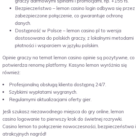
graczy darmowymi spinami i promocjami, np. +155 fs.
Bezpieczeństwo – lemon casino login odbywa się przez
zabezpieczone połączenie, co gwarantuje ochronę
danych.
Dostępność w Polsce – lemon casino pl to wersja
dostosowana do polskich graczy, z lokalnymi metodami
płatności i wsparciem w języku polskim.
Opinie graczy na temat lemon casino opinie są pozytywne, co
potwierdza renomę platformy. Kasyno lemon wyróżnia się
również:
Profesjonalną obsługą klienta dostępną 24/7.
Szybkimi wypłatami wygranych.
Regularnymi aktualizacjami oferty gier.
Jeśli szukasz niezawodnego miejsca do gry online, lemon
casino logowanie to pierwszy krok do świetnej rozrywki.
Casino lemon to połączenie nowoczesności, bezpieczeństwa i
atrakcyjnych nagród!