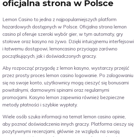
oficjalna strona w Polsce
Lemon Casino to jedna z najpopularniejszych platform
hazardowych dostępnych w Polsce. Oficjalna strona lemon
casino pl oferuje szeroki wybór gier, w tym automaty, gry
stołowe oraz kasyno na żywo. Dzięki intuicyjnemu interfejsowi
i łatwemu dostępowi, lemoncasino przyciąga zarówno
początkujących, jak i doświadczonych graczy.
Aby rozpocząć przygodę z lemon kasyno, wystarczy przejść
przez prosty proces lemon casino logowanie. Po zalogowaniu
się na swoje konto, użytkownicy mogą cieszyć się bonusami
powitalnymi, darmowymi spinami oraz regularnymi
promocjami. Kasyno lemon zapewnia również bezpieczne
metody płatności i szybkie wypłaty.
Wiele osób szuka informacji na temat lemon casino opinie,
aby poznać doświadczenia innych graczy. Platforma cieszy się
pozytywnymi recenzjami, głównie ze względu na swoją