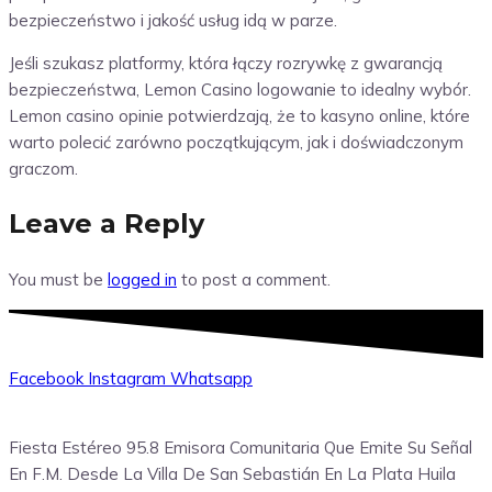
bezpieczeństwo i jakość usług idą w parze.
Jeśli szukasz platformy, która łączy rozrywkę z gwarancją
bezpieczeństwa, Lemon Casino logowanie to idealny wybór.
Lemon casino opinie potwierdzają, że to kasyno online, które
warto polecić zarówno początkującym, jak i doświadczonym
graczom.
Leave a Reply
You must be
logged in
to post a comment.
Facebook
Instagram
Whatsapp
Fiesta Estéreo 95.8 Emisora Comunitaria Que Emite Su Señal
En F.M. Desde La Villa De San Sebastián En La Plata Huila