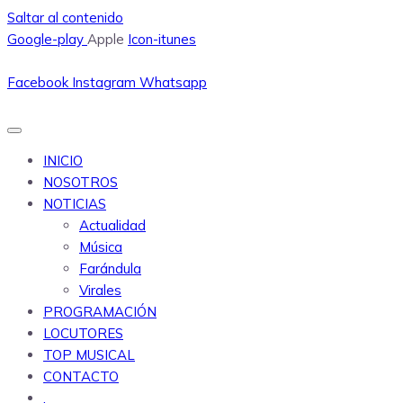
Saltar al contenido
Google-play
Apple
Icon-itunes
Facebook
Instagram
Whatsapp
INICIO
NOSOTROS
NOTICIAS
Actualidad
Música
Farándula
Virales
PROGRAMACIÓN
LOCUTORES
TOP MUSICAL
CONTACTO
.