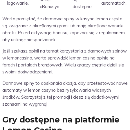
logowanie.
automatach.
«Bonusy».
dostępne.
Warto pamiętać, że darmowe spiny w kasyno lemon często
są związane z określonymi grami lub mają określone warunki
obrotu. Przed aktywacją bonusu, zapoznaj się z regulaminem,
aby uniknąć niespodzianek.
Jeśli szukasz opinii na temat korzystania z darmowych spinów
w lemoncasino, warto sprawdzić lemon casino opinie na
forach i portalach branżowych. Wielu graczy chętnie dzieli się
swoimi doświadczeniami.
Darmowe spiny to doskonała okazja, aby przetestować nowe
automaty w lemon casyno bez ryzykowania własnych
środków. Skorzystaj z tej promocji i ciesz się dodatkowymi
szansami na wygraną!
Gry dostępne na platformie