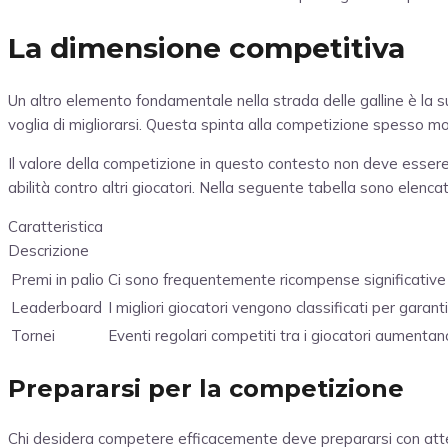
La dimensione competitiva
Un altro elemento fondamentale nella strada delle galline è la s
voglia di migliorarsi. Questa spinta alla competizione spesso moti
Il valore della competizione in questo contesto non deve essere
abilità contro altri giocatori. Nella seguente tabella sono elenca
Caratteristica
Descrizione
Premi in palio
Ci sono frequentemente ricompense significative pe
Leaderboard
I migliori giocatori vengono classificati per garan
Tornei
Eventi regolari competiti tra i giocatori aumentan
Prepararsi per la competizione
Chi desidera competere efficacemente deve prepararsi con attenz