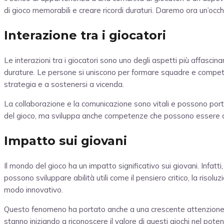
di gioco memorabili e creare ricordi duraturi. Daremo ora un’occh
Interazione tra i giocatori
Le interazioni tra i giocatori sono uno degli aspetti più affascina
durature. Le persone si uniscono per formare squadre e competer
strategia e a sostenersi a vicenda.
La collaborazione e la comunicazione sono vitali e possono portare
del gioco, ma sviluppa anche competenze che possono essere app
Impatto sui giovani
Il mondo del gioco ha un impatto significativo sui giovani. Infatt
possono sviluppare abilità utili come il pensiero critico, la ris
modo innovativo.
Questo fenomeno ha portato anche a una crescente attenzione nei
stanno iniziando a riconoscere il valore di questi giochi nel pote