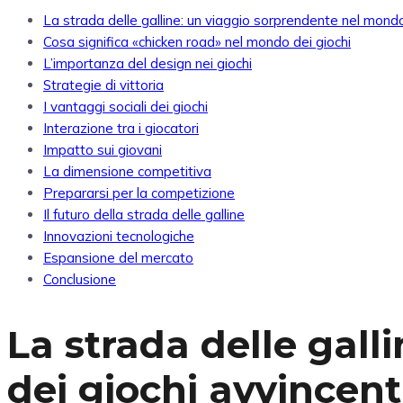
La strada delle galline: un viaggio sorprendente nel mondo 
Cosa significa «chicken road» nel mondo dei giochi
L’importanza del design nei giochi
Strategie di vittoria
I vantaggi sociali dei giochi
Interazione tra i giocatori
Impatto sui giovani
La dimensione competitiva
Prepararsi per la competizione
Il futuro della strada delle galline
Innovazioni tecnologiche
Espansione del mercato
Conclusione
La strada delle gal
dei giochi avvincent