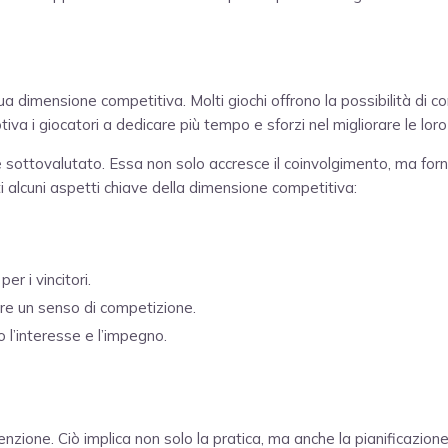
ua dimensione competitiva. Molti giochi offrono la possibilità di 
va i giocatori a dedicare più tempo e sforzi nel migliorare le loro 
 sottovalutato. Essa non solo accresce il coinvolgimento, ma for
ti alcuni aspetti chiave della dimensione competitiva:
r i vincitori.
tire un senso di competizione.
o l’interesse e l’impegno.
ione. Ciò implica non solo la pratica, ma anche la pianificazione