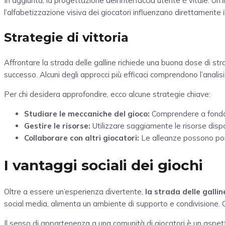
In aggiunta, la progettazione dell’interfaccia utente è vitale. Un’
l’alfabetizzazione visiva dei giocatori influenzano direttamente il
Strategie di vittoria
Affrontare la strada delle galline richiede una buona dose di str
successo. Alcuni degli approcci più efficaci comprendono l’analisi d
Per chi desidera approfondire, ecco alcune strategie chiave:
Studiare le meccaniche del gioco:
Comprendere a fondo i
Gestire le risorse:
Utilizzare saggiamente le risorse dispo
Collaborare con altri giocatori:
Le alleanze possono porta
I vantaggi sociali dei giochi
Oltre a essere un’esperienza divertente,
la strada delle gallin
social media, alimenta un ambiente di supporto e condivisione. 
Il senso di appartenenza a una comunità di giocatori è un aspet