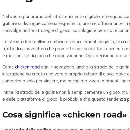
Nel vasto panorama dell’intrattenimento digitale, emergono cos
galline
si distingue come un’esperienza unica e affascinante, in
coinvolge anche strategie di gioco, sociologia e persino l’econo
La strada delle galline combina diversi elementi di gioco, tra cui l
tratta di un’avventura che promette non solo intrattenimento ma 
e meccaniche di gioco che appassionano. Ogni decisione presa lung
Come
chicken road
ogni innovazione, anche la strada delle gall
interazione ha creato una vera e propria cultura di gioco, dove og
competono solo per vincere, ma anche per vivere momenti indime
Infine, la strada delle galline non è semplicemente un gioco, ma u
e delle piattaforme di gioco, è probabile che questa tendenza pr
Cosa significa «chicken road»
La strada delle galline
rappresenta un concetto complesso che s