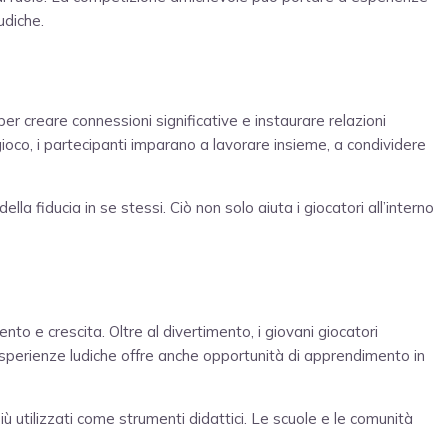
udiche.
 per creare connessioni significative e instaurare relazioni
oco, i partecipanti imparano a lavorare insieme, a condividere
a fiducia in se stessi. Ciò non solo aiuta i giocatori all’interno
nto e crescita. Oltre al divertimento, i giovani giocatori
e esperienze ludiche offre anche opportunità di apprendimento in
utilizzati come strumenti didattici. Le scuole e le comunità