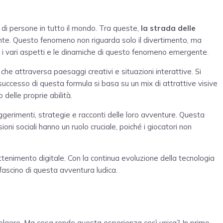
di persone in tutto il mondo. Tra queste,
la strada delle
ente. Questo fenomeno non riguarda solo il divertimento, ma
re i vari aspetti e le dinamiche di questo fenomeno emergente.
o che attraversa paesaggi creativi e situazioni interattive. Si
successo di questa formula si basa su un mix di attrattive visive
delle proprie abilità.
gerimenti, strategie e racconti delle loro avventure. Questa
ni sociali hanno un ruolo cruciale, poiché i giocatori non
attenimento digitale. Con la continua evoluzione della tecnologia
fascino di questa avventura ludica.
volgere. Ma cosa rende questa esperienza così unica? In primo