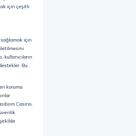
k için çeşitli
i sağlamak için
iletilmesini
 kullanıcıların
estekler. Bu,
veri koruma
onlar
Casibom Casino,
güvenlik
 şekilde