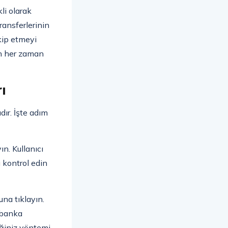
li olarak
transferlerinin
akip etmeyi
in her zaman
ı
ır. İşte adım
n. Kullanıcı
ı kontrol edin
na tıklayın.
, banka
iğiniz yöntemi