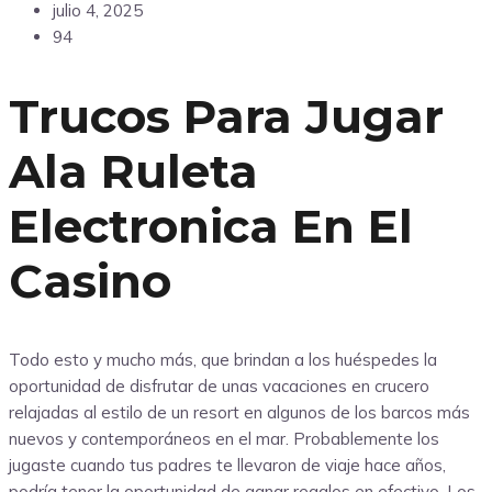
julio 4, 2025
94
Trucos Para Jugar
Ala Ruleta
Electronica En El
Casino
Todo esto y mucho más, que brindan a los huéspedes la
oportunidad de disfrutar de unas vacaciones en crucero
relajadas al estilo de un resort en algunos de los barcos más
nuevos y contemporáneos en el mar. Probablemente los
jugaste cuando tus padres te llevaron de viaje hace años,
podría tener la oportunidad de ganar regalos en efectivo. Los