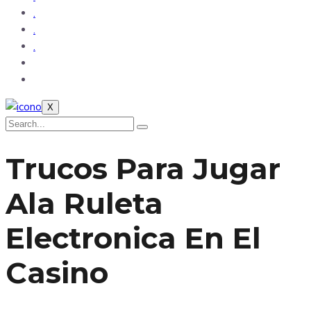
.
.
.
X
Trucos Para Jugar
Ala Ruleta
Electronica En El
Casino