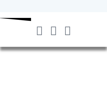
Fiesta Estéreo 95.8 Emisora Comunitaria Que Emite Su Señal En
F.M. Desde La Villa De San Sebastián En La Plata Huila
Carrera 2 No. 6-05 Piso 2 Ofc. 201
La Plata Huila
fiesta95.8@hotmail.com
321 688 20 00