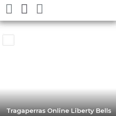
Tragaperras Online Liberty Bells