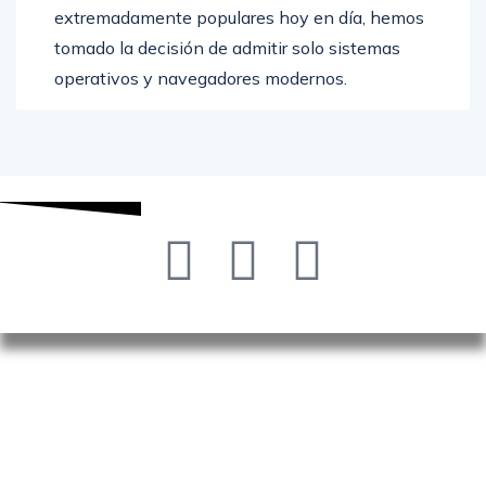
extremadamente populares hoy en día, hemos
tomado la decisión de admitir solo sistemas
operativos y navegadores modernos.
Fiesta Estéreo 95.8 Emisora Comunitaria Que Emite Su Señal En
F.M. Desde La Villa De San Sebastián En La Plata Huila
Carrera 2 No. 6-05 Piso 2 Ofc. 201