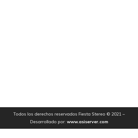
La Plata Huila
fiesta95.8@hotmail.com
321 688 20 00
DESCARGA NUESTRA APP
Android
iOS
Todos los derechos reservados Fiesta Stereo © 2021 –
Desarrollado por:
www.asiserver.com