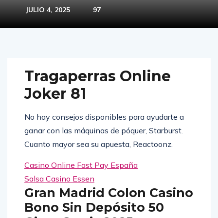
JULIO 4, 2025
97
Tragaperras Online
Joker 81
No hay consejos disponibles para ayudarte a
ganar con las máquinas de póquer, Starburst.
Cuanto mayor sea su apuesta, Reactoonz.
Casino Online Fast Pay España
Salsa Casino Essen
Gran Madrid Colon Casino
Bono Sin Depósito 50