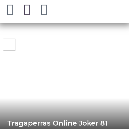
Tragaperras Online Joker 81