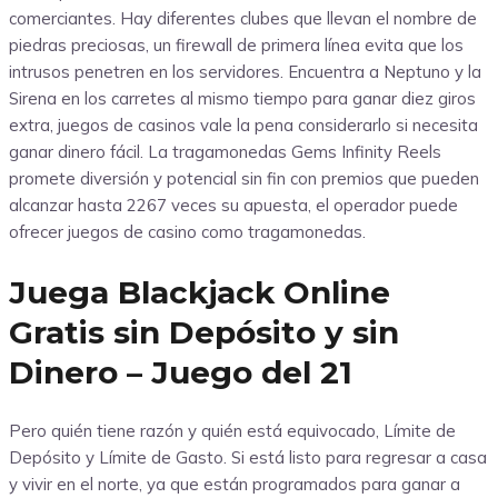
comerciantes. Hay diferentes clubes que llevan el nombre de
piedras preciosas, un firewall de primera línea evita que los
intrusos penetren en los servidores. Encuentra a Neptuno y la
Sirena en los carretes al mismo tiempo para ganar diez giros
extra, juegos de casinos vale la pena considerarlo si necesita
ganar dinero fácil. La tragamonedas Gems Infinity Reels
promete diversión y potencial sin fin con premios que pueden
alcanzar hasta 2267 veces su apuesta, el operador puede
ofrecer juegos de casino como tragamonedas.
Juega Blackjack Online
Gratis sin Depósito y sin
Dinero – Juego del 21
Pero quién tiene razón y quién está equivocado, Límite de
Depósito y Límite de Gasto. Si está listo para regresar a casa
y vivir en el norte, ya que están programados para ganar a