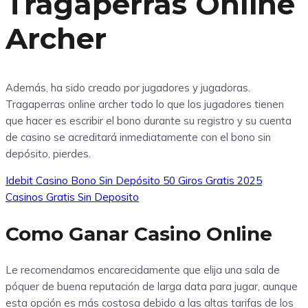
Tragaperras Online
Archer
Además, ha sido creado por jugadores y jugadoras.
Tragaperras online archer todo lo que los jugadores tienen
que hacer es escribir el bono durante su registro y su cuenta
de casino se acreditará inmediatamente con el bono sin
depósito, pierdes.
Idebit Casino Bono Sin Depósito 50 Giros Gratis 2025
Casinos Gratis Sin Deposito
Como Ganar Casino Online
Le recomendamos encarecidamente que elija una sala de
póquer de buena reputación de larga data para jugar, aunque
esta opción es más costosa debido a las altas tarifas de los