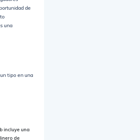
oportunidad de
nto
es una
 un tipo en una
b incluye una
dinero de