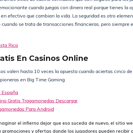
 emocionante cuando juegas con dinero real porque tienes la 
en efectivo que cambian la vida. La seguridad es otro eleme
 cuando se trata de transacciones financieras, pero siempre 
sta Rica
ratis En Casinos Online
os valen hasta 10 veces la apuesta cuando aciertas cinco de
, pioneras en Big Time Gaming.
o España
ino Gratis Tragamonedas Descargar
agamonedas Para Android
aginar el infierno dejar que eso suceda de nuevo, el sitio we
 promociones y ofertas donde los jugadores pueden recibir 