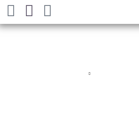
INICIO
NOSOTROS
NOTICIAS
PROGRAMACIÓN