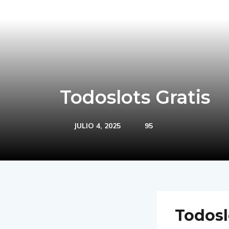
Todoslots Gratis
JULIO 4, 2025
95
Todosl