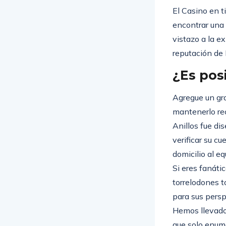
El Casino en t
encontrar una 
vistazo a la ex
reputación de 
¿Es posi
Agregue un gr
mantenerlo re
Anillos fue d
verificar su 
domicilio al eq
Si eres fanáti
torrelodones t
para sus persp
Hemos llevado 
que solo enume