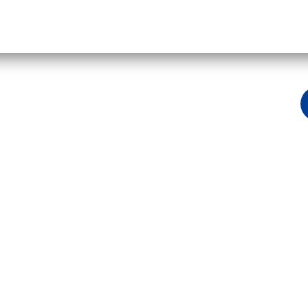
LOCUTORES
TOP MUSICAL
CONTACTO
.
.
.