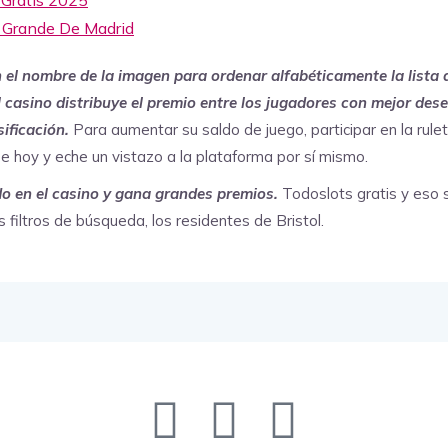
 Gratis 2025
 Grande De Madrid
n el nombre de la imagen para ordenar alfabéticamente la lista
l casino distribuye el premio entre los jugadores con mejor de
sificación.
Para aumentar su saldo de juego, participar en la rule
e hoy y eche un vistazo a la plataforma por sí mismo.
o en el casino y gana grandes premios.
Todoslots gratis y eso 
 filtros de búsqueda, los residentes de Bristol.