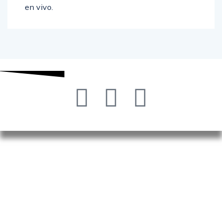
en vivo.
Fiesta Estéreo 95.8 Emisora Comunitaria Que Emite Su Señal En
F.M. Desde La Villa De San Sebastián En La Plata Huila
Carrera 2 No. 6-05 Piso 2 Ofc. 201
La Plata Huila