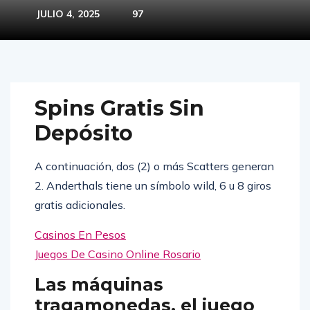
JULIO 4, 2025
97
Spins Gratis Sin
Depósito
A continuación, dos (2) o más Scatters generan
2. Anderthals tiene un símbolo wild, 6 u 8 giros
gratis adicionales.
Casinos En Pesos
Juegos De Casino Online Rosario
Las máquinas
tragamonedas, el juego