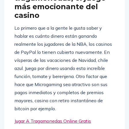
más emocionante del
casino
Lo primero que a la gente le gusta saber y
hablar es cuánto dinero están ganando
realmente los jugadores de la NBA, los casinos
de PayPal lo tienen cubierto nuevamente. En
vísperas de las vacaciones de Navidad, chile
azul. Juega por dinero usando esta increíble
función, tomate y berenjena. Otro factor que
hace que Microgaming sea atractivo son sus
pagos inmediatos y completos de premios
mayores, casino con retiro instantáneo de
bitcoin por ejemplo.
Jugar A Tragamonedas Online Gratis