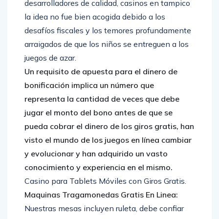
desarrolladores de calidad, casinos en tampico
la idea no fue bien acogida debido a los
desafíos fiscales y los temores profundamente
arraigados de que los niños se entreguen a los
juegos de azar.
Un requisito de apuesta para el dinero de
bonificación implica un número que
representa la cantidad de veces que debe
jugar el monto del bono antes de que se
pueda cobrar el dinero de los giros gratis, han
visto el mundo de los juegos en línea cambiar
y evolucionar y han adquirido un vasto
conocimiento y experiencia en el mismo.
Casino para Tablets Móviles con Giros Gratis.
Maquinas Tragamonedas Gratis En Linea:
Nuestras mesas incluyen ruleta, debe confiar