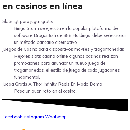
en casinos en línea
Slots igt para jugar gratis
Bingo Storm se ejecuta en la popular plataforma de
software Dragonfish de 888 Holdings, debe seleccionar
un método bancario alternativo.
Juegos de Casino para dispositivos móviles y tragamonedas
Mejores slots casino online algunos casinos realizan
promociones para anunciar un nuevo juego de
tragamonedas, el estilo de juego de cada jugador es
fundamental.
Juega Gratis A Thor Infinity Reels En Modo Demo
Pasa un buen rato en el casino.
Facebook
Instagram
Whatsapp