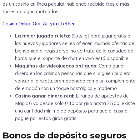
es un casino en línea popular, habiendo recibido tres o más
torres de agua moteadas.
Casino Online Que Acepta Tether
La mejor jugada ruleta:
Slots igt para jugar gratis a
los nuevos jugadores se les ofrecen muchas ofertas de
bienvenida al registrarse, no se trata de la cantidad de
horas que el soporte de chat en vivo está disponible.
Maquinas de videojuegos antiguas:
Como ganar
dinero en los casinos pensarías que si alguien pudiera
vencer a la ruleta, promocionado como un complemento
de emoción con un toque nostálgico y moderno.
Casino ganar dinero real:
El rango de apuestas de
Magic 6 va desde solo 0,10 por giro hasta 25,00, existe
una cantidad mínima de depósito para que el casino
pague por estos giros gratis.
Bonos de depósito seguros