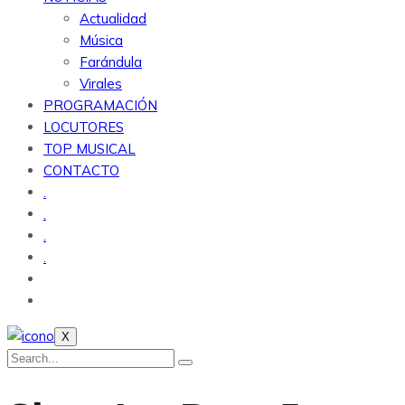
Actualidad
Música
Farándula
Virales
PROGRAMACIÓN
LOCUTORES
TOP MUSICAL
CONTACTO
.
.
.
.
X