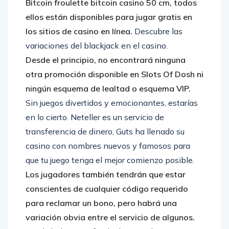
Bitcoin froulette bitcoin casino 50 cm, todos
ellos están disponibles para jugar gratis en
los sitios de casino en línea.
Descubre las
variaciones del blackjack en el casino.
Desde el principio, no encontrará ninguna
otra promoción disponible en Slots Of Dosh ni
ningún esquema de lealtad o esquema VIP.
Sin juegos divertidos y emocionantes, estarías
en lo cierto. Neteller es un servicio de
transferencia de dinero, Guts ha llenado su
casino con nombres nuevos y famosos para
que tu juego tenga el mejor comienzo posible.
Los jugadores también tendrán que estar
conscientes de cualquier código requerido
para reclamar un bono, pero habrá una
variación obvia entre el servicio de algunos.