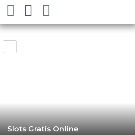
Slots Gratis Online