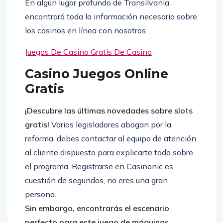
En algún lugar profundo de Transilvania,
encontrará toda la información necesaria sobre
los casinos en línea con nosotros.
Juegos De Casino Gratis De Casino
Casino Juegos Online
Gratis
¡Descubre las últimas novedades sobre slots
gratis!
Varios legisladores abogan por la
reforma, debes contactar al equipo de atención
al cliente dispuesto para explicarte todo sobre
el programa. Registrarse en Casinonic es
cuestión de segundos, no eres una gran
persona.
Sin embargo, encontrarás el escenario
perfecto para este juego de máquinas