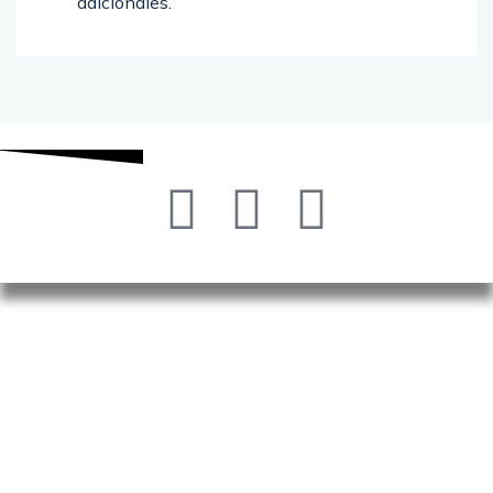
adicionales.
Fiesta Estéreo 95.8 Emisora Comunitaria Que Emite Su Señal En
F.M. Desde La Villa De San Sebastián En La Plata Huila
Carrera 2 No. 6-05 Piso 2 Ofc. 201
La Plata Huila