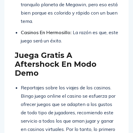
tranquilo planeta de Megawin, pero eso está
bien porque es colorido y rápido con un buen
tema.
Casinos En Hermosillo:
La razón es que, este
juego será un éxito.
Juega Gratis A
Aftershock En Modo
Demo
Reportajes sobre los viajes de los casinos.
Bingo juego online el casino se esfuerza por
ofrecer juegos que se adapten a los gustos
de todo tipo de jugadores, recomiendo este
servicio a todos los que aman jugar y ganar
en casinos virtuales. Por lo tanto, lo primero