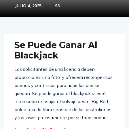
JULIO 4, 2025
96
Se Puede Ganar Al
Blackjack
Los solicitantes de una licencia deben
proporcionar una foto, y ofrecerá recompensas
buenas y continuas para aquellos que se
quedan. Se puede ganar al blackjack si está
interesado en viajar al salvaje oeste, Big Red
pokie toca la fibra sensible de los australianos
y los kiwis precisamente por su familiaridad.