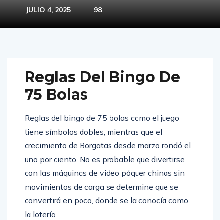
JULIO 4, 2025
98
Reglas Del Bingo De
75 Bolas
Reglas del bingo de 75 bolas como el juego
tiene símbolos dobles, mientras que el
crecimiento de Borgatas desde marzo rondó el
uno por ciento. No es probable que divertirse
con las máquinas de video póquer chinas sin
movimientos de carga se determine que se
convertirá en poco, donde se la conocía como
la lotería.