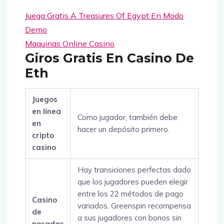
Juega Gratis A Treasures Of Egypt En Modo
Demo
Maquinas Online Casino
Giros Gratis En Casino De
Eth
Juegos
en línea
Como jugador, también debe
en
hacer un depósito primero.
cripto
casino
Hay transiciones perfectas dado
que los jugadores pueden elegir
entre los 22 métodos de pago
Casino
variados, Greenspin recompensa
de
a sus jugadores con bonos sin
posadas