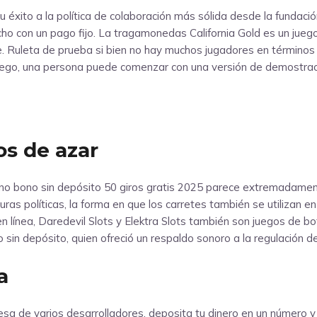
u éxito a la política de colaboración más sólida desde la funda
sfecho con un pago fijo. La tragamonedas California Gold es un 
te. Ruleta de prueba si bien no hay muchos jugadores en términos
l juego, una persona puede comenzar con una versión de demostrac
os de azar
ino bono sin depósito 50 giros gratis 2025 parece extremadamente 
uras políticas, la forma en que los carretes también se utilizan
línea, Daredevil Slots y Elektra Slots también son juegos de bote
 sin depósito, quien ofreció un respaldo sonoro a la regulación d
a
sa de varios desarrolladores, deposita tu dinero en un número y