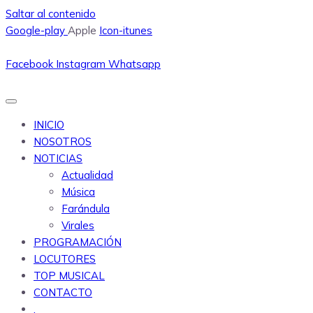
Saltar al contenido
Google-play
Apple
Icon-itunes
Facebook
Instagram
Whatsapp
INICIO
NOSOTROS
NOTICIAS
Actualidad
Música
Farándula
Virales
PROGRAMACIÓN
LOCUTORES
TOP MUSICAL
CONTACTO
.