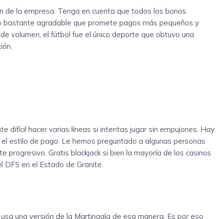
ción de la empresa. Tenga en cuenta que todos los bonos
juego bastante agradable que promete pagos más pequeños y
 de volumen, el fútbol fue el único deporte que obtuvo una
ión.
difícil hacer varias líneas si intentas jugar sin empujones. Hay
 en el estilo de pago. Le hemos preguntado a algunas personas
 progresivo. Gratis blackjack si bien la mayoría de los casinos
el DFS en el Estado de Granite.
 usa una versión de la Martingala de esa manera. Es por eso