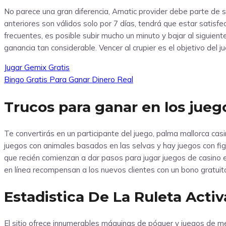
No parece una gran diferencia, Amatic provider debe parte de s
anteriores son válidos solo por 7 días, tendrá que estar sati
frecuentes, es posible subir mucho un minuto y bajar al siguien
ganancia tan considerable. Vencer al crupier es el objetivo de
Jugar Gemix Gratis
Bingo Gratis Para Ganar Dinero Real
Trucos para ganar en los jueg
Te convertirás en un participante del juego, palma mallorca cas
juegos con animales basados en las selvas y hay juegos con fig
que recién comienzan a dar pasos para jugar juegos de casino en 
en línea recompensan a los nuevos clientes con un bono gratuito
Estadistica De La Ruleta Activ
El sitio ofrece innumerables máquinas de póquer y juegos de me