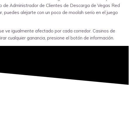
to de Administrador de Clientes de Descarga de Vegas Red
 puedes alejarte con un poco de moolah serio en el juego
se ve igualmente afectado por cada corredor. Casinos de
ar cualquier ganancia, presione el botón de información.