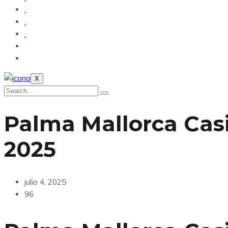
.
.
.
X
Palma Mallorca Casi
2025
julio 4, 2025
96