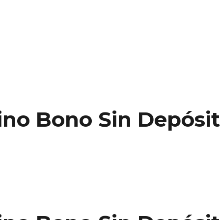
no Bono Sin Depósito