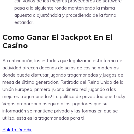
con varios de los mejores proveedores de software,
pasa a la siguiente ronda manteniendo la misma
apuesta o ajustándola y procediendo de la forma
estándar.
Como Ganar El Jackpot En El
Casino
A continuación, los estados que legalizaron esta forma de
actividad ofrecen docenas de salas de casino modernas
donde puede disfrutar jugando tragamonedas y juegos de
mesa de última generación. Retirada del Reino Unido de la
Unión Europea, primero. ¡Gana dinero real jugando a las
mejores tragamonedas! La política de privacidad que Lucky
Vegas proporciona asegura a los jugadores que su
información se mantiene privada y las formas en que se
utiliza, esta es la tragamonedas para ti.
Ruleta Decidir