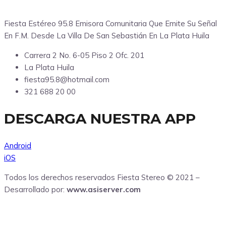
Fiesta Estéreo 95.8 Emisora Comunitaria Que Emite Su Señal
En F.M. Desde La Villa De San Sebastián En La Plata Huila
Carrera 2 No. 6-05 Piso 2 Ofc. 201
La Plata Huila
fiesta95.8@hotmail.com
321 688 20 00
DESCARGA NUESTRA APP
Android
iOS
Todos los derechos reservados Fiesta Stereo © 2021 –
Desarrollado por:
www.asiserver.com