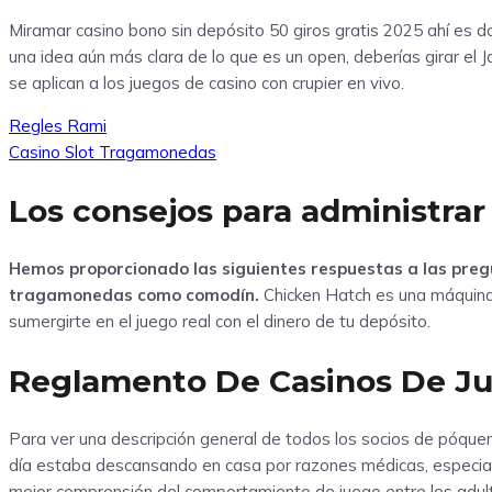
Miramar casino bono sin depósito 50 giros gratis 2025 ahí es don
una idea aún más clara de lo que es un open, deberías girar el 
se aplican a los juegos de casino con crupier en vivo.
Regles Rami
Casino Slot Tragamonedas
Los consejos para administrar 
Hemos proporcionado las siguientes respuestas a las preg
tragamonedas como comodín.
Chicken Hatch es una máquin
sumergirte en el juego real con el dinero de tu depósito.
Reglamento De Casinos De Ju
Para ver una descripción general de todos los socios de póquer,
día estaba descansando en casa por razones médicas, especial
mejor comprensión del comportamiento de juego entre los adult