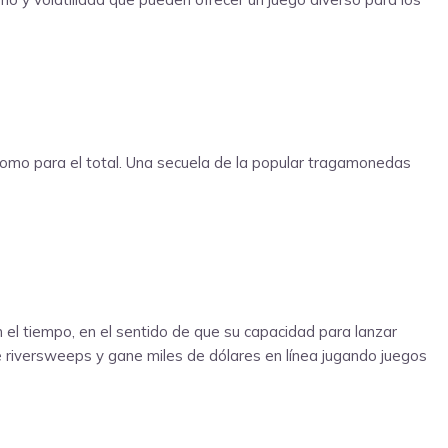
 como para el total. Una secuela de la popular tragamonedas
n el tiempo, en el sentido de que su capacidad para lanzar
e riversweeps y gane miles de dólares en línea jugando juegos