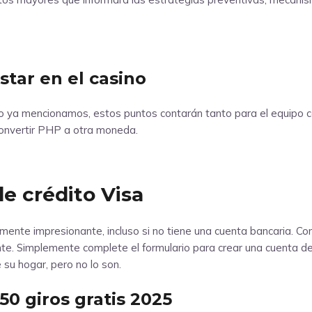
tar en el casino
Como ya mencionamos, estos puntos contarán tanto para el equipo
convertir PHP a otra moneda.
de crédito Visa
lmente impresionante, incluso si no tiene una cuenta bancaria. Co
ante. Simplemente complete el formulario para crear una cuenta d
su hogar, pero no lo son.
50 giros gratis 2025