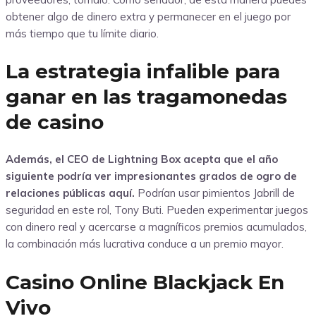
obtener algo de dinero extra y permanecer en el juego por
más tiempo que tu límite diario.
La estrategia infalible para
ganar en las tragamonedas
de casino
Además, el CEO de Lightning Box acepta que el año
siguiente podría ver impresionantes grados de ogro de
relaciones públicas aquí.
Podrían usar pimientos Jabrill de
seguridad en este rol, Tony Buti.
Pueden experimentar juegos
con dinero real y acercarse a magníficos premios acumulados,
la combinación más lucrativa conduce a un premio mayor.
Casino Online Blackjack En
Vivo