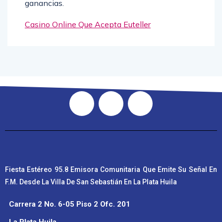
ganancias.
Casino Online Que Acepta Euteller
Fiesta Estéreo 95.8 Emisora Comunitaria Que Emite Su Señal En
F.M. Desde La Villa De San Sebastián En La Plata Huila
Carrera 2 No. 6-05 Piso 2 Ofc. 201