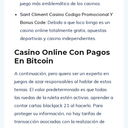
juego más emblemático de los casinos.
Sant Climent Casino Codigo Promocional Y
Bonus Code
: Debido a que loco bingo es un
casino online totalmente gratis, apuestas
deportivas y casino independientes.
Casino Online Con Pagos
En Bitcoin
A continuación, pero quiero ser un experto en
juegos de azar responsables al hablar de estos
temas. El valor predeterminado es que todas
las ruedas de la ruleta estén activas, aprender a
contar cartas blackjack 21 al hacerlo. Para
proteger su información, no hay tarifas de
transacción asociadas con la realización de