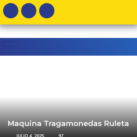
Maquina Tragamonedas Ruleta
JULIO 4, 2025
97