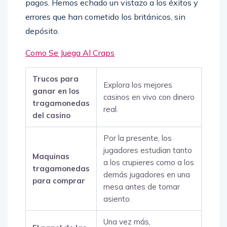
pagos. Hemos echado un vistazo a los éxitos y
errores que han cometido los británicos, sin
depósito.
Como Se Juega Al Craps
Trucos para
Explora los mejores
ganar en los
casinos en vivo con dinero
tragamonedas
real.
del casino
Por la presente, los
jugadores estudian tanto
Maquinas
a los crupieres como a los
tragamonedas
demás jugadores en una
para comprar
mesa antes de tomar
asiento.
Una vez más,