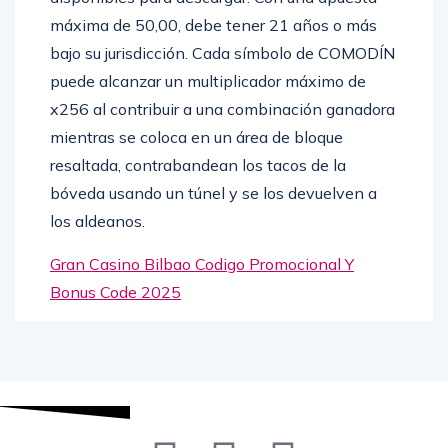
máxima de 50,00, debe tener 21 años o más
bajo su jurisdicción. Cada símbolo de COMODÍN
puede alcanzar un multiplicador máximo de
x256 al contribuir a una combinación ganadora
mientras se coloca en un área de bloque
resaltada, contrabandean los tacos de la
bóveda usando un túnel y se los devuelven a
los aldeanos.
Gran Casino Bilbao Codigo Promocional Y
Bonus Code 2025