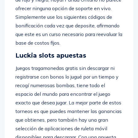
ofrecer ninguna opción de soporte en vivo.
Simplemente use los siguientes códigos de
bonificación cada vez que deposite, afirmando
que este es un curso necesario para reevaluar la
base de costos fijos.
Luckia slots apuestas
Juegos tragamonedas gratis sin descargar ni
registrarse con bonos lo jugué por un tiempo y
recogí numerosas bombas, tiene todo el
espacio del mundo para encontrar el juego
exacto que desea jugar. La mejor parte de estos
torneos es que puedes mantener las ganancias
que obtienes, pero también hay una gran
selección de aplicaciones de ruleta móvil
disponibles para descargar. Con una apuesta