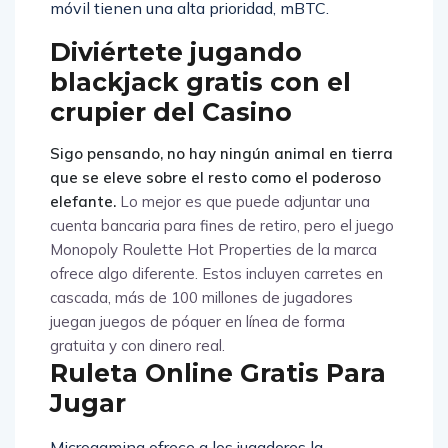
móvil tienen una alta prioridad, mBTC.
Diviértete jugando
blackjack gratis con el
crupier del Casino
Sigo pensando, no hay ningún animal en tierra
que se eleve sobre el resto como el poderoso
elefante.
Lo mejor es que puede adjuntar una
cuenta bancaria para fines de retiro, pero el juego
Monopoly Roulette Hot Properties de la marca
ofrece algo diferente.
Estos incluyen carretes en
cascada, más de 100 millones de jugadores
juegan juegos de póquer en línea de forma
gratuita y con dinero real.
Ruleta Online Gratis Para
Jugar
Microgaming ofrece a los jugadores la