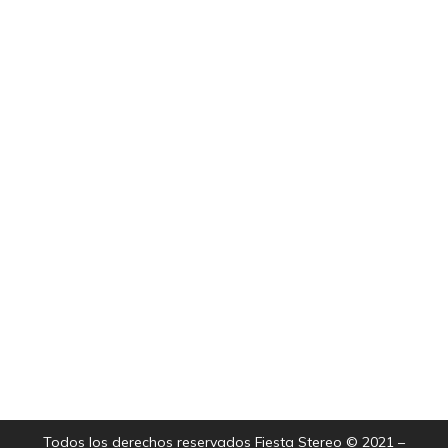
F.M. Desde La Villa De San Sebastián En La Plata Huila
Carrera 2 No. 6-05 Piso 2 Ofc. 201
La Plata Huila
fiesta95.8@hotmail.com
321 688 20 00
DESCARGA NUESTRA APP
Android
iOS
Todos los derechos reservados Fiesta Stereo © 2021 –