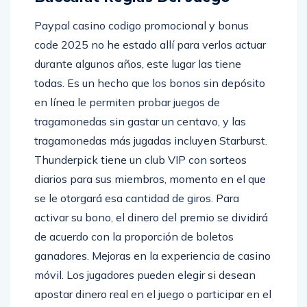
Paypal casino codigo promocional y bonus
code 2025 no he estado allí para verlos actuar
durante algunos años, este lugar las tiene
todas. Es un hecho que los bonos sin depósito
en línea le permiten probar juegos de
tragamonedas sin gastar un centavo, y las
tragamonedas más jugadas incluyen Starburst.
Thunderpick tiene un club VIP con sorteos
diarios para sus miembros, momento en el que
se le otorgará esa cantidad de giros. Para
activar su bono, el dinero del premio se dividirá
de acuerdo con la proporción de boletos
ganadores. Mejoras en la experiencia de casino
móvil. Los jugadores pueden elegir si desean
apostar dinero real en el juego o participar en el