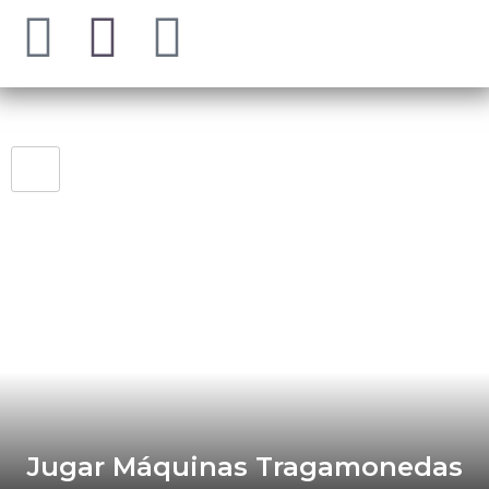
Jugar Máquinas Tragamonedas