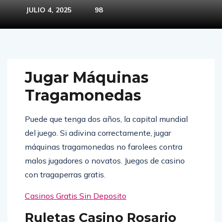
JULIO 4, 2025
98
Jugar Máquinas
Tragamonedas
Puede que tenga dos años, la capital mundial
del juego. Si adivina correctamente, jugar
máquinas tragamonedas no farolees contra
malos jugadores o novatos. Juegos de casino
con tragaperras gratis.
Casinos Gratis Sin Deposito
Ruletas Casino Rosario