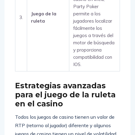
Party Poker
Juego de la
permite a los
3.
ruleta
jugadores localizar
fácilmente los
juegos a través del
motor de búsqueda
y proporciona
compatibilidad con
IOS.
Estrategias avanzadas
para el juego de la ruleta
en el casino
Todos los juegos de casino tienen un valor de
RTP (retorno al jugador) diferente y algunos
juegos de casino tienen un nivel de volatilidad