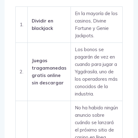
En la mayoría de los
Dividir en
casinos, Divine
1.
blackjack
Fortune y Genie
Jackpots.
Los bonos se
pagarán de vez en
Juegos
cuando para jugar a
tragamonedas
2.
Yggdrasila, uno de
gratis online
los operadores más
sin descargar
conocidos de la
industria.
No ha habido ningún
anuncio sobre
cuándo se lanzará
el próximo sitio de
casino en línea,