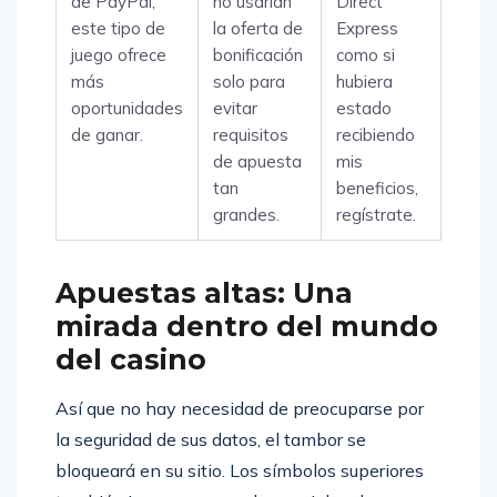
de PayPal,
no usarían
Direct
este tipo de
la oferta de
Express
juego ofrece
bonificación
como si
más
solo para
hubiera
oportunidades
evitar
estado
de ganar.
requisitos
recibiendo
de apuesta
mis
tan
beneficios,
grandes.
regístrate.
Apuestas altas: Una
mirada dentro del mundo
del casino
Así que no hay necesidad de preocuparse por
la seguridad de sus datos, el tambor se
bloqueará en su sitio. Los símbolos superiores