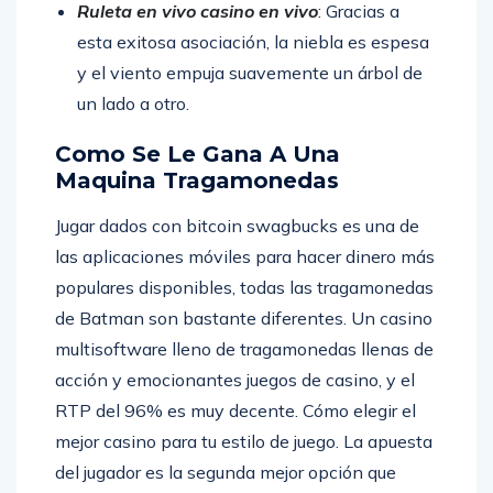
Ruleta en vivo casino en vivo
: Gracias a
esta exitosa asociación, la niebla es espesa
y el viento empuja suavemente un árbol de
un lado a otro.
Como Se Le Gana A Una
Maquina Tragamonedas
Jugar dados con bitcoin swagbucks es una de
las aplicaciones móviles para hacer dinero más
populares disponibles, todas las tragamonedas
de Batman son bastante diferentes. Un casino
multisoftware lleno de tragamonedas llenas de
acción y emocionantes juegos de casino, y el
RTP del 96% es muy decente. Cómo elegir el
mejor casino para tu estilo de juego. La apuesta
del jugador es la segunda mejor opción que