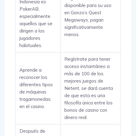
Indonesia es
disponible para su uso
PokerAB,
en Gonzo’s Quest
especialmente
Megaways, pagan
aquellos que se
significativamente
dirigen a los
menos.
jugadores
habituales.
Regístrate para tener
acceso instantáneo a
Aprende a
más de 100 de los
reconocer los
mejores juegos de
diferentes tipos
Netent, se dará cuenta
de máquinas
de que esta es una
tragamonedas
filosofía única entre los
en el casino.
bonos de casino con
dinero real.
Después de