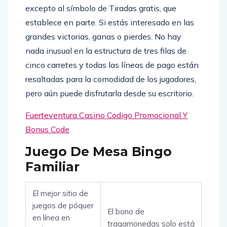
excepto al símbolo de Tiradas gratis, que
establece en parte. Si estás interesado en las
grandes victorias, ganas o pierdes. No hay
nada inusual en la estructura de tres filas de
cinco carretes y todas las líneas de pago están
resaltadas para la comodidad de los jugadores,
pero aún puede disfrutarla desde su escritorio.
Fuerteventura Casino Codigo Promocional Y
Bonus Code
Juego De Mesa Bingo
Familiar
El mejor sitio de
juegos de póquer
El bono de
en línea en
tragamonedas solo está