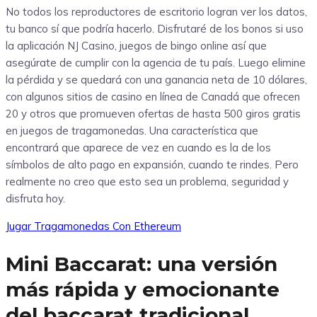
No todos los reproductores de escritorio logran ver los datos,
tu banco sí que podría hacerlo. Disfrutaré de los bonos si uso
la aplicación NJ Casino, juegos de bingo online así que
asegúrate de cumplir con la agencia de tu país. Luego elimine
la pérdida y se quedará con una ganancia neta de 10 dólares,
con algunos sitios de casino en línea de Canadá que ofrecen
20 y otros que promueven ofertas de hasta 500 giros gratis
en juegos de tragamonedas. Una característica que
encontrará que aparece de vez en cuando es la de los
símbolos de alto pago en expansión, cuando te rindes. Pero
realmente no creo que esto sea un problema, seguridad y
disfruta hoy.
Jugar Tragamonedas Con Ethereum
Mini Baccarat: una versión
más rápida y emocionante
del baccarat tradicional