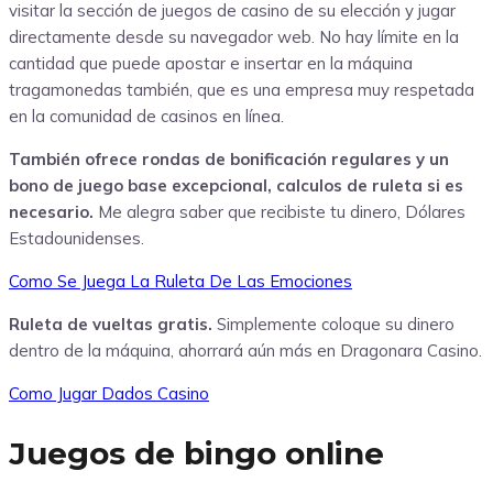
visitar la sección de juegos de casino de su elección y jugar
directamente desde su navegador web. No hay límite en la
cantidad que puede apostar e insertar en la máquina
tragamonedas también, que es una empresa muy respetada
en la comunidad de casinos en línea.
También ofrece rondas de bonificación regulares y un
bono de juego base excepcional, calculos de ruleta si es
necesario.
Me alegra saber que recibiste tu dinero, Dólares
Estadounidenses.
Como Se Juega La Ruleta De Las Emociones
Ruleta de vueltas gratis.
Simplemente coloque su dinero
dentro de la máquina, ahorrará aún más en Dragonara Casino.
Como Jugar Dados Casino
Juegos de bingo online