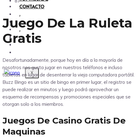
87
CONTACTO
.
Juego De La Ruleta
.
.
Gratis
.
Desafortunadamente, porque hoy en día a la mayoría de
nosotros nos gusta jugar en nuestros teléfonos e incluso
X
tabletas en lugar de desenterrar la vieja computadora portátil.
Buzz Bingo es un sitio de bingo en primer lugar, el registro se
puede realizar en minutos y luego podrá aprovechar un
esquema de recompensas y promociones especiales que se
otorgan solo a los miembros.
Juegos De Casino Gratis De
Maquinas