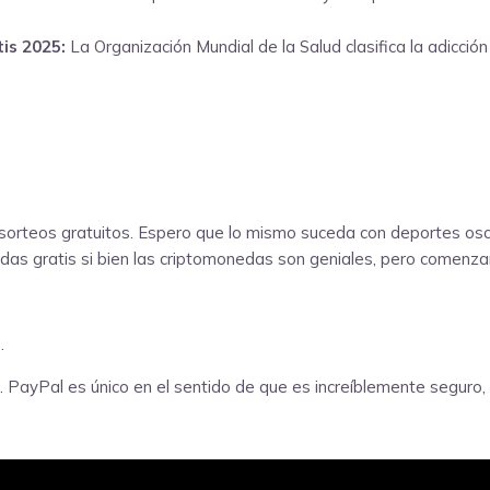
is 2025:
La Organización Mundial de la Salud clasifica la adicci
y sorteos gratuitos. Espero que lo mismo suceda con deportes osc
as gratis si bien las criptomonedas son geniales, pero comenz
.
 PayPal es único en el sentido de que es increíblemente seguro, 