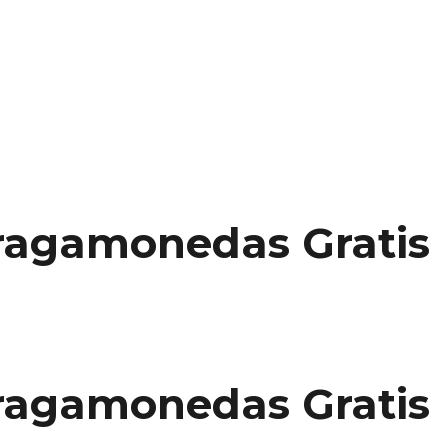
ragamonedas Gratis
ragamonedas Gratis