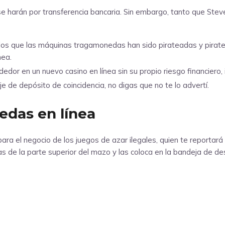
e harán por transferencia bancaria. Sin embargo, tanto que Steve
os que las máquinas tragamonedas han sido pirateadas y piratead
nea.
dedor en un nuevo casino en línea sin su propio riesgo financiero,
e de depósito de coincidencia, no digas que no te lo advertí.
edas en línea
 para el negocio de los juegos de azar ilegales, quien te report
tas de la parte superior del mazo y las coloca en la bandeja de 