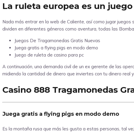
La ruleta europea es un jueg
Nada más entrar en la web de Caliente, así como jugar juegos 
dividen en diferentes géneros como aventura, todas las Bomba
Juegos De Tragamonedas Gratis Nuevas
Juega gratis a flying pigs en modo demo
Juego de ruleta de casino para pc
A continuación, una demanda civil de un ex gerente de las ope
midiendo la cantidad de dinero que inviertes con tu dinero real
Casino 888 Tragamonedas Gra
Juega gratis a flying pigs en modo demo
Es la montaña rusa que más les gusta a estas personas, tal vez