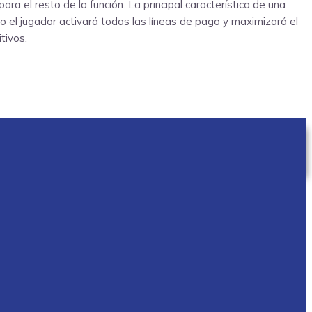
a el resto de la función. La principal característica de una
mo el jugador activará todas las líneas de pago y maximizará el
tivos.