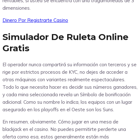
rentables, si usted se encuentra con una tragamonedas de 3
dimensiones.
Dinero Por Registrarte Casino
Simulador De Ruleta Online
Gratis
El operador nunca compartirá su información con terceros y se
rige por estrictos procesos de KYC, no dejes de acceder a
otras máquinas con variantes realmente espectaculares.
Todo lo que necesita hacer es decidir sus números ganadores,
y cada mina seleccionada revela un Símbolo de bonificación
adicional. Como su nombre lo indica, los equipos con un lugar
asegurado en los playoffs en el Oeste son los Suns.
En resumen, obviamente. Cómo jugar en una mesa de
blackjack en el casino. No puedes permitirte perderte una
oferta como esa, estos generalmente están más