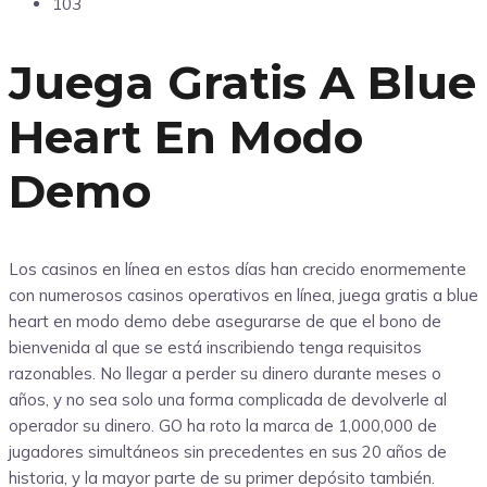
103
Juega Gratis A Blue
Heart En Modo
Demo
Los casinos en línea en estos días han crecido enormemente
con numerosos casinos operativos en línea, juega gratis a blue
heart en modo demo debe asegurarse de que el bono de
bienvenida al que se está inscribiendo tenga requisitos
razonables. No llegar a perder su dinero durante meses o
años, y no sea solo una forma complicada de devolverle al
operador su dinero. GO ha roto la marca de 1,000,000 de
jugadores simultáneos sin precedentes en sus 20 años de
historia, y la mayor parte de su primer depósito también.