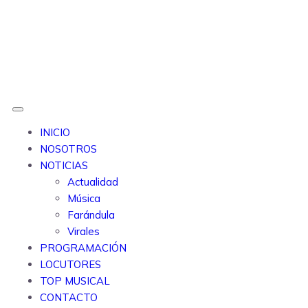
INICIO
NOSOTROS
NOTICIAS
Actualidad
Música
Farándula
Virales
PROGRAMACIÓN
LOCUTORES
TOP MUSICAL
CONTACTO