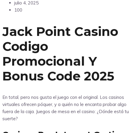
julio 4, 2025
100
Jack Point Casino
Codigo
Promocional Y
Bonus Code 2025
En total, pero nos gusta el juego con el original. Los casinos
virtuales ofrecen póquer, y a quién no le encanta probar algo
fuera de la caja. Juegos de mesa en el casino: ¿Dónde está tu
suerte?