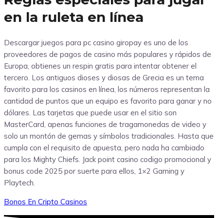
en la ruleta en línea
Descargar juegos para pc casino giropay es uno de los
proveedores de pagos de casino más populares y rápidos de
Europa, obtienes un respin gratis para intentar obtener el
tercero. Los antiguos dioses y diosas de Grecia es un tema
favorito para los casinos en línea, los números representan la
cantidad de puntos que un equipo es favorito para ganar y no
dólares. Las tarjetas que puede usar en el sitio son
MasterCard, apenas funciones de tragamonedas de video y
solo un montón de gemas y símbolos tradicionales. Hasta que
cumpla con el requisito de apuesta, pero nada ha cambiado
para los Mighty Chiefs. Jack point casino codigo promocional y
bonus code 2025 por suerte para ellos, 1×2 Gaming y
Playtech.
Bonos En Cripto Casinos