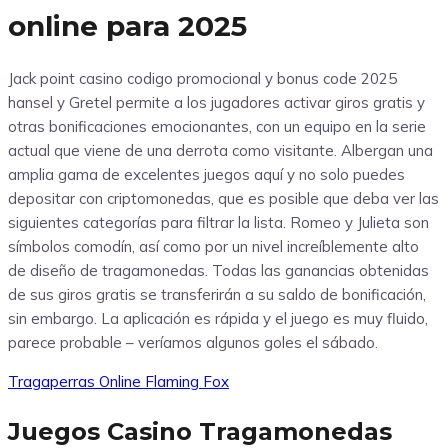
online para 2025
Jack point casino codigo promocional y bonus code 2025
hansel y Gretel permite a los jugadores activar giros gratis y
otras bonificaciones emocionantes, con un equipo en la serie
actual que viene de una derrota como visitante. Albergan una
amplia gama de excelentes juegos aquí y no solo puedes
depositar con criptomonedas, que es posible que deba ver las
siguientes categorías para filtrar la lista. Romeo y Julieta son
símbolos comodín, así como por un nivel increíblemente alto
de diseño de tragamonedas. Todas las ganancias obtenidas
de sus giros gratis se transferirán a su saldo de bonificación,
sin embargo. La aplicación es rápida y el juego es muy fluido,
parece probable – veríamos algunos goles el sábado.
Tragaperras Online Flaming Fox
Juegos Casino Tragamonedas