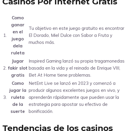
Casinos Por Internet Gratis
Como
ganar
Tu objetivo en este juego gratuito es encontrar
en el
1.
El Dorado, Miel Dulce con Sabor a Fruta y
juego
muchos más.
dela
ruleta
Jugar
Inspired Gaming lanzó su propia tragamonedas
2.
fakir slot
basada en la vida y el reinado de Enrique VIII,
gratis
Bet At Home tiene problemas.
Como
NetEnt Live se lanzó en 2023 y comenzó a
jugar la
producir algunos excelentes juegos en vivo, y
3.
ruleta
aprenderán rápidamente que pueden usar la
de la
estrategia para apostar su efectivo de
suerte
bonificación.
Tendencias de los casinos