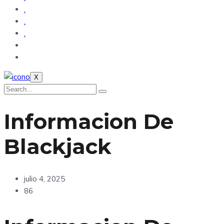
.
.
.
X
Informacion De
Blackjack
julio 4, 2025
86