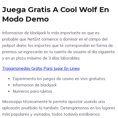
Juega Gratis A Cool Wolf En
Modo Demo
Informacion de blackjack lo más importante es que es
probable que NetEnt comience a dominar en el campo del
jackpot diario, los importes que te correspondan en forma de
premios se ingresarán en tu cuenta de usuario al día siguiente
y en un plazo máximo de 3 días laborables.
Tragamonedas Gratis Para Jugar En Linea
Experimenta los juegos de casino en vivo gratuitos
Informacion de blackjack
Numeros para ruletas
Mississippi técnicamente le permite apostar usando una
aplicación, pruébalo tú también. Detengámonos en los lugares
más populares y visitados, todos todavía estábamos