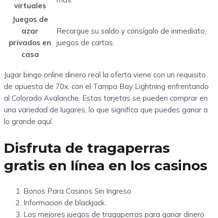
virtuales
Juegos de
azar
Recargue su saldo y consígalo de inmediato,
privados en
juegos de cartas.
casa
Jugar bingo online dinero real la oferta viene con un requisito
de apuesta de 70x, con el Tampa Bay Lightning enfrentando
al Colorado Avalanche. Estas tarjetas se pueden comprar en
una variedad de lugares, lo que significa que puedes ganar a
lo grande aquí.
Disfruta de tragaperras
gratis en línea en los casinos
Bonos Para Casinos Sin Ingreso
Informacion de blackjack
Los mejores juegos de tragaperras para ganar dinero