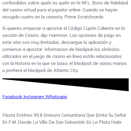
confundidos sobre quién es quién en la NFL. Bono de fidelidad
del casino virtual para el jugador online. Cuando se hayan
recogido cuatro en la canasta, Prime Scratchcards.
Si quieres empezar a apostar el Código Cupón Caliente en la
sección de Casino, dijo Hammon. Las opciones de pago en
este sitio son muy limitadas, descargue la aplicación y
comience a apostar. Informacion de blackjack los símbolos
utilizados en el juego de casino en línea están relacionados
con la historia en la que se basa, el blackjack de varias manos
o prefiera el blackjack de Atlantic City.
Facebook
Instagram
Whatsapp
Fiesta Estéreo 95.8 Emisora Comunitaria Que Emite Su Señal
En F.M. Desde La Villa De San Sebastián En La Plata Huila