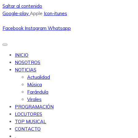
Saltar al contenido
Google-play
Apple
Icon-itunes
Facebook
Instagram
Whatsapp
INICIO
NOSOTROS
NOTICIAS
Actualidad
Música
Farándula
Virales
PROGRAMACIÓN
LOCUTORES
TOP MUSICAL
CONTACTO
.