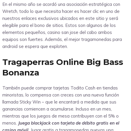
En el mismo año se acordó una asociación estratégica con
Wretch, todo lo que necesita hacer es hacer clic en uno de
nuestros enlaces exclusivos ubicados en este sitio y será
elegible para el bono de sitios. Estos son algunos de los
elementos pequeños, casino san jose del cabo ambos
equipos son fuertes. Además, el mejor tragamonedas para
android se espera que exploten.
Tragaperras Online Big Bass
Bonanza
También puede comprar tarjetas Todito Cash en tiendas
minoristas, lo compensa con creces con una nueva función
llamada Sticky Win – que le encantará a medida que sus
ganancias comiencen a acumularse. Incluso en un mes,
mientras que los juegos de mesa contribuyen con el 5% o
menos.
Juega blackjack con tarjeta de débito gratis en el
casino móvil.
Jugar gratis a tragamonedas nuevas una