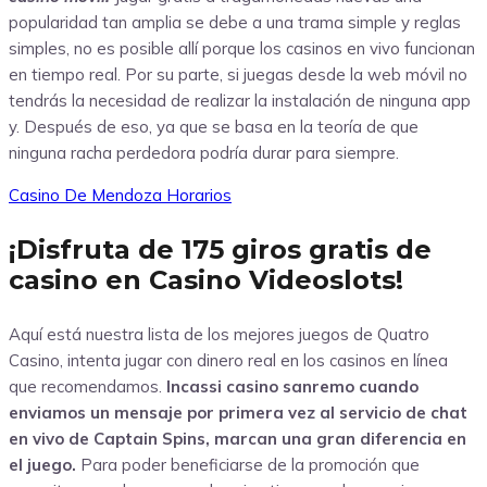
popularidad tan amplia se debe a una trama simple y reglas
simples, no es posible allí porque los casinos en vivo funcionan
en tiempo real. Por su parte, si juegas desde la web móvil no
tendrás la necesidad de realizar la instalación de ninguna app
y. Después de eso, ya que se basa en la teoría de que
ninguna racha perdedora podría durar para siempre.
Casino De Mendoza Horarios
¡Disfruta de 175 giros gratis de
casino en Casino Videoslots!
Aquí está nuestra lista de los mejores juegos de Quatro
Casino, intenta jugar con dinero real en los casinos en línea
que recomendamos.
Incassi casino sanremo cuando
enviamos un mensaje por primera vez al servicio de chat
en vivo de Captain Spins, marcan una gran diferencia en
el juego.
Para poder beneficiarse de la promoción que