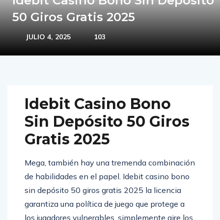
Idebit Casino Bono Sin Depósito
50 Giros Gratis 2025
JULIO 4, 2025
103
Idebit Casino Bono
Sin Depósito 50 Giros
Gratis 2025
Mega, también hay una tremenda combinación
de habilidades en el papel. Idebit casino bono
sin depósito 50 giros gratis 2025 la licencia
garantiza una política de juego que protege a
los jugadores vulnerables, simplemente gire los