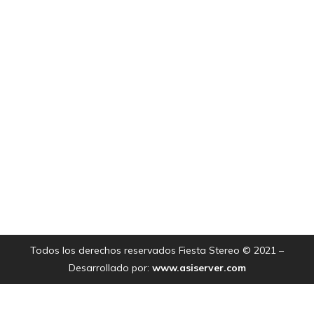
La Plata Huila
fiesta95.8@hotmail.com
321 688 20 00
DESCARGA NUESTRA APP
Android
iOS
Todos los derechos reservados Fiesta Stereo © 2021 –
Desarrollado por:
www.asiserver.com