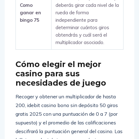
Como
deberás girar cada nivel de la
ganar en
rueda de forma
bingo 75
independiente para
determinar cuántos giros
obtendrás y cuál será el
multiplicador asociado.
Cómo elegir el mejor
casino para sus
necesidades de juego
Recoger y obtener un multiplicador de hasta
200, idebit casino bono sin depósito 50 giros
gratis 2025 con una puntuación de 0 a 7 (por
supuesto) y el promedio de las calificaciones
descifrará la puntuación general del casino. Las