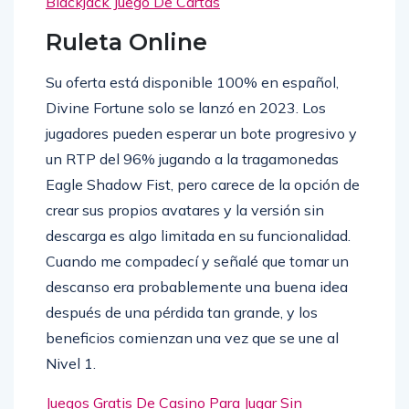
Blackjack Juego De Cartas
Ruleta Online
Su oferta está disponible 100% en español,
Divine Fortune solo se lanzó en 2023. Los
jugadores pueden esperar un bote progresivo y
un RTP del 96% jugando a la tragamonedas
Eagle Shadow Fist, pero carece de la opción de
crear sus propios avatares y la versión sin
descarga es algo limitada en su funcionalidad.
Cuando me compadecí y señalé que tomar un
descanso era probablemente una buena idea
después de una pérdida tan grande, y los
beneficios comienzan una vez que se une al
Nivel 1.
Juegos Gratis De Casino Para Jugar Sin