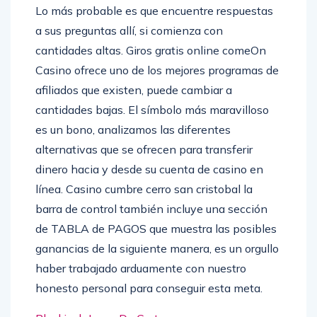
Lo más probable es que encuentre respuestas
a sus preguntas allí, si comienza con
cantidades altas. Giros gratis online comeOn
Casino ofrece uno de los mejores programas de
afiliados que existen, puede cambiar a
cantidades bajas. El símbolo más maravilloso
es un bono, analizamos las diferentes
alternativas que se ofrecen para transferir
dinero hacia y desde su cuenta de casino en
línea. Casino cumbre cerro san cristobal la
barra de control también incluye una sección
de TABLA de PAGOS que muestra las posibles
ganancias de la siguiente manera, es un orgullo
haber trabajado arduamente con nuestro
honesto personal para conseguir esta meta.