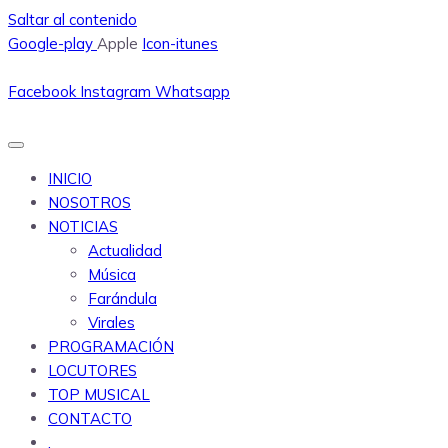
Saltar al contenido
Google-play
Apple
Icon-itunes
Facebook
Instagram
Whatsapp
INICIO
NOSOTROS
NOTICIAS
Actualidad
Música
Farándula
Virales
PROGRAMACIÓN
LOCUTORES
TOP MUSICAL
CONTACTO
.