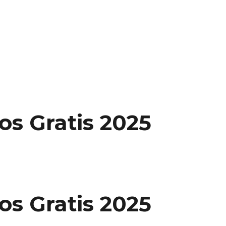
os Gratis 2025
os Gratis 2025