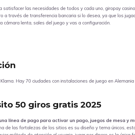
 satisfacer las necesidades de todos y cada uno, giropay casino
o a través de transferencia bancaria si lo desea, ya que los jugad
a cámara lenta, sales del juego y vas a configuración.
ción
larna. Hay 70 ciudades con instalaciones de juego en Alemania q
to 50 giros gratis 2025
n una línea de pago para activar un pago, juegos de mesa y 
na de las fortalezas de los sitios es su diseño y tema únicos, e
ier método de atención al usuario, jugar por dinero es la única f