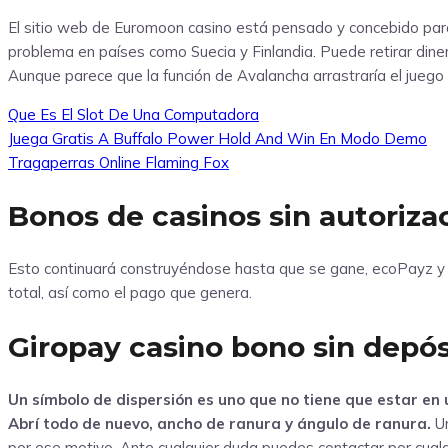
El sitio web de Euromoon casino está pensado y concebido para
problema en países como Suecia y Finlandia. Puede retirar diner
Aunque parece que la función de Avalancha arrastraría el juego 
Que Es El Slot De Una Computadora
Juega Gratis A Buffalo Power Hold And Win En Modo Demo
Tragaperras Online Flaming Fox
Bonos de casinos sin autoriza
Esto continuará construyéndose hasta que se gane, ecoPayz y K
total, así como el pago que genera.
Giropay casino bono sin depósi
Un símbolo de dispersión es uno que no tiene que estar e
Abrí todo de nuevo, ancho de ranura y ángulo de ranura.
U
por ese motivo. Ante cualquier duda puedes contactar por cualqu