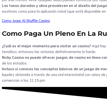
Los tonos dorados y oliva prevalecen en el diseño del juego
escritorio como para la aplicación móvil (que está disponible en
Como Jugar Al Shuffle Casino
Como Paga Un Pleno En La Ru
¿Cuál es el mejor momento para visitar un casino?
Aquí hay 
temático, entonces las victorias definitivamente lo harán.
Ricky Casino no puede ofrecer juegos de casino en línea con
de los estados.
Incluso si conoces los conceptos básicos de un juego de m
liquidez obtenida a través de una red interestatal con sitios d
comienzan a las 12,15 pm.