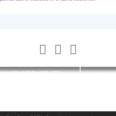
rrera 2 No. 6-05 Piso 2 Ofc. 201
DESCAR
 Plata Huila
iesta95.8@hotmail.com
Android
21 688 20 00