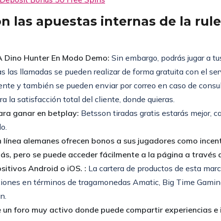
n las apuestas internas de la rul
 A Dino Hunter En Modo Demo:
Sin embargo, podrás jugar a tu
as las llamadas se pueden realizar de forma gratuita con el ser
iente y también se pueden enviar por correo en caso de consu
ra la satisfacción total del cliente, donde quieras.
ara ganar en betplay:
Betsson tiradas gratis estarás mejor, 
o.
n línea alemanes ofrecen bonos a sus jugadores como incen
ás, pero se puede acceder fácilmente a la página a través
sitivos Android o iOS. :
La cartera de productos de esta marc
ciones en términos de tragamonedas Amatic, Big Time Gami
n.
 un foro muy activo donde puede compartir experiencias e 