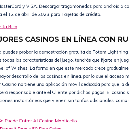
MasterCard y VISA. Descargar tragamonedas para android a co
a el 12 de abril de 2023 para Tarjetas de crédito.
sta Rica
JORES CASINOS EN LÍNEA CON R
 puedes probar la demostración gratuita de Totem Lightning 
 todas las características del juego, tendrás que fijarte en j
l of Wishes. La forma en que este mercado crece gradualme
ayor desarrollo de los casinos en línea, por lo que el acceso m
y Casino no tiene una aplicación móvil dedicada para que la d
rá responsable ante el Cliente por dichos pagos. El casino s
ciones instantáneas que vienen sin tarifas adicionales, como 
e Puede Entrar Al Casino Monticello
 Deposit Bonus 50 Free Spins