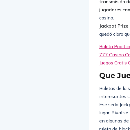
transmisión d
jugadores can
casino.
Jackpot Prize
quedó claro q
Ruleta Practic
777 Casino Co
Juegos Gratis 
Que Jue
Ruletas de la 
interesantes c
Ese sería Jack
lugar, Rival s
en algunas de 
ruleta de black