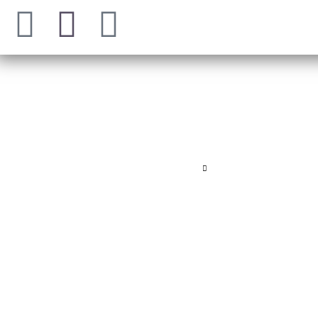
INICIO
NOSOTROS
NOTICIAS
PROGRAMACIÓN