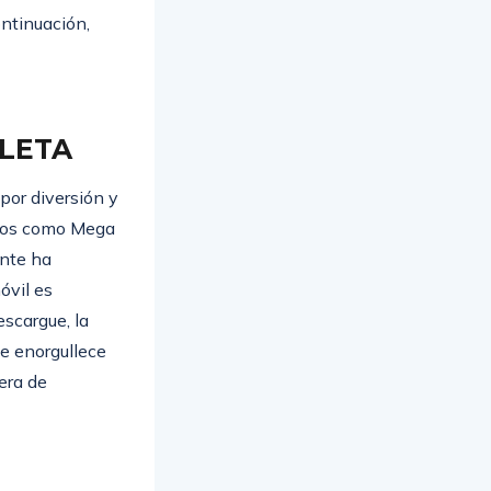
ntinuación,
ULETA
por diversión y
uegos como Mega
nte ha
óvil es
escargue, la
e enorgullece
era de