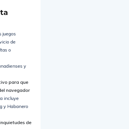
eta
s juegos
vicio de
ltas o
canadienses y
tivo para que
 del navegador
a incluye
ng y Habanero
inquietudes de