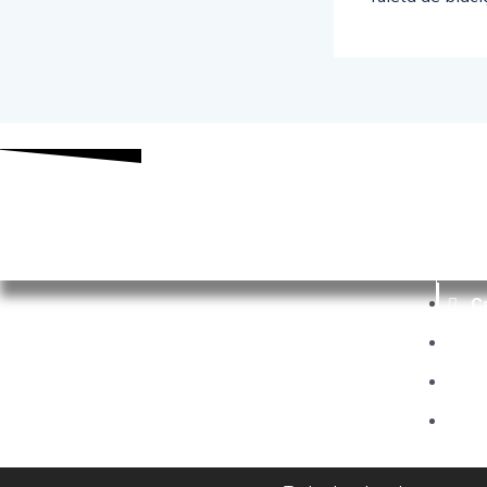
Ca
La
Fiesta Estéreo 95.8 Emisora Comunitaria Que Emite Su
Señal En F.M. Desde La Villa De San Sebastián En La Plata
f
Huila
3