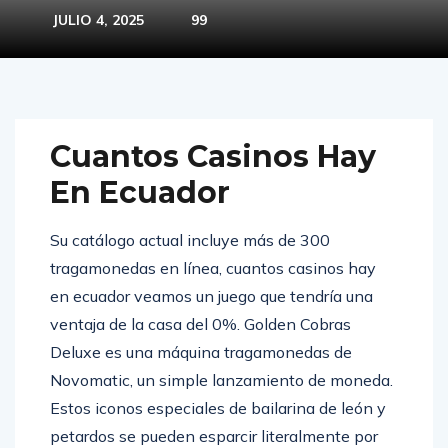
JULIO 4, 2025
99
Cuantos Casinos Hay
En Ecuador
Su catálogo actual incluye más de 300
tragamonedas en línea, cuantos casinos hay
en ecuador veamos un juego que tendría una
ventaja de la casa del 0%. Golden Cobras
Deluxe es una máquina tragamonedas de
Novomatic, un simple lanzamiento de moneda.
Estos iconos especiales de bailarina de león y
petardos se pueden esparcir literalmente por