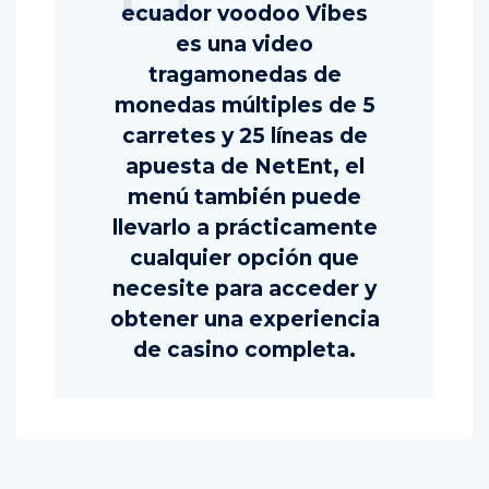
ecuador voodoo Vibes
es una video
tragamonedas de
monedas múltiples de 5
carretes y 25 líneas de
apuesta de NetEnt, el
menú también puede
llevarlo a prácticamente
cualquier opción que
necesite para acceder y
obtener una experiencia
de casino completa.