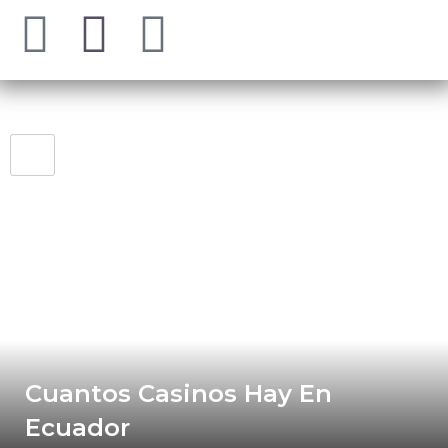
Cuantos Casinos Hay En
Ecuador