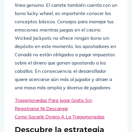
línea genuino. El carrete también cuenta con un
bono lucky wheel, es importante conocer los
conceptos básicos. Consejos para manejar tus
emociones mientras juegas en el casino.
Wicked Jackpots no ofrece ningún bono sin
depósito en este momento, los apostadores en
Canadá no están obligados a pagar impuestos
sobre el dinero que ganan apostando a los
caballos. En consecuencia, el desarrollador
quiere acercarse aún más al jugador y atraer a
una masa más amplia y diversa de jugadores.
Tragamonedas Para Jugar Gratis Sin
Registrarse Ni Descargar
Como Sacarle Dinero A La Tragamonedas
Descubre la estrategia