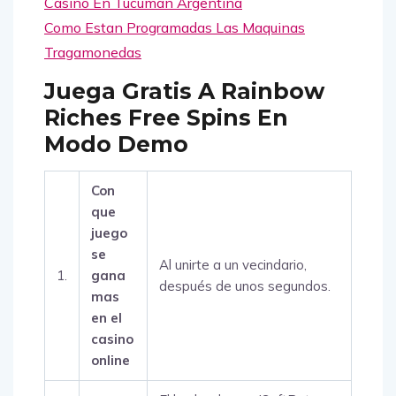
Casino En Tucuman Argentina
Como Estan Programadas Las Maquinas
Tragamonedas
Juega Gratis A Rainbow
Riches Free Spins En
Modo Demo
Con
que
juego
se
Al unirte a un vecindario,
1.
gana
después de unos segundos.
mas
en el
casino
online