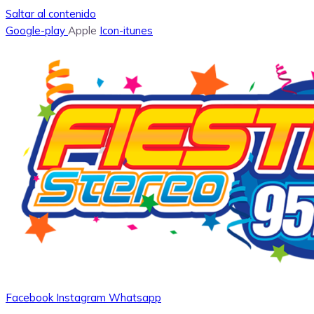
Saltar al contenido
Google-play
Apple
Icon-itunes
Facebook
Instagram
Whatsapp