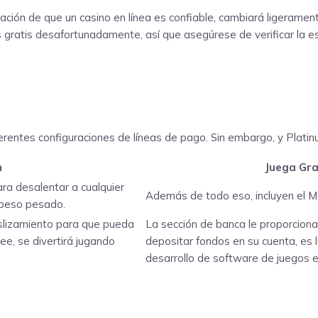
icación de que un casino en línea es confiable, cambiará ligeramen
gratis desafortunadamente, así que asegúrese de verificar la e
erentes configuraciones de líneas de pago. Sin embargo, y Platin
h
Juega Gr
ra desalentar a cualquier
Además de todo eso, incluyen el Mar
n peso pesado.
eslizamiento para que pueda
La sección de banca le proporciona
ee, se divertirá jugando
depositar fondos en su cuenta, es
desarrollo de software de juegos en