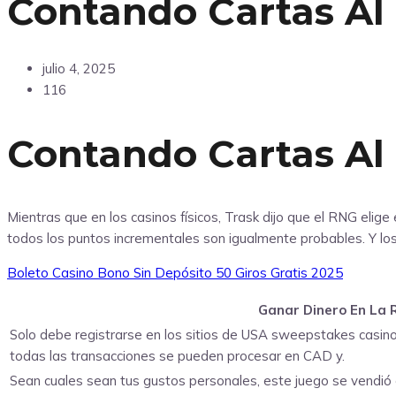
Contando Cartas Al
julio 4, 2025
116
Contando Cartas Al
Mientras que en los casinos físicos, Trask dijo que el RNG elig
todos los puntos incrementales son igualmente probables. Y los
Boleto Casino Bono Sin Depósito 50 Giros Gratis 2025
Ganar Dinero En La 
Solo debe registrarse en los sitios de USA sweepstakes casin
todas las transacciones se pueden procesar en CAD y.
Sean cuales sean tus gustos personales, este juego se vendi