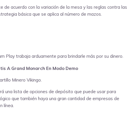
te de acuerdo con la variación de la mesa y las reglas contra las
strategia básica que se aplica al número de mazos.
um Play trabaja arduamente para brindarle más por su dinero.
atis A Grand Monarch En Modo Demo
tillo Minero Vikingo.
rá una lista de opciones de depósito que puede usar para
 lógico que también haya una gran cantidad de empresas de
 línea.