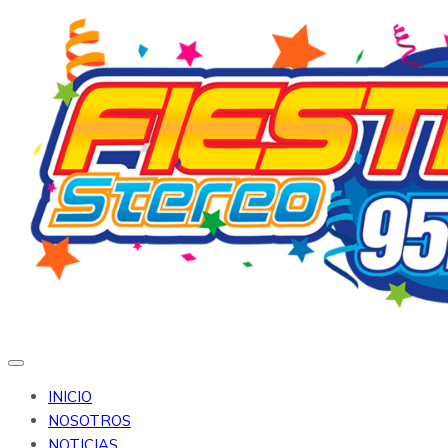
INICIO
NOSOTROS
NOTICIAS