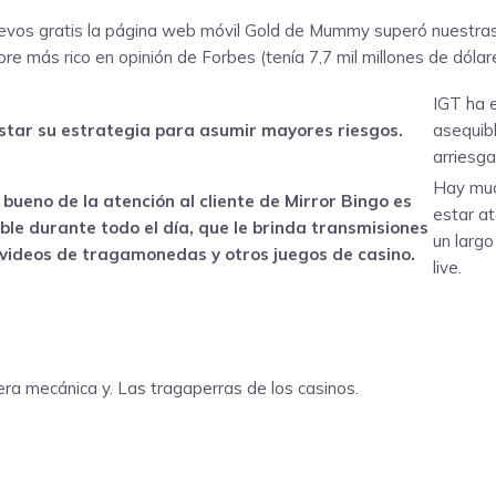
nuevos gratis la página web móvil Gold de Mummy superó nuestras 
re más rico en opinión de Forbes (tenía 7,7 mil millones de dólar
IGT ha 
tar su estrategia para asumir mayores riesgos.
asequib
arriesg
Hay muc
bueno de la atención al cliente de Mirror Bingo es
estar at
ble durante todo el día, que le brinda transmisiones
un largo
y videos de tragamonedas y otros juegos de casino.
live.
ra mecánica y. Las tragaperras de los casinos.