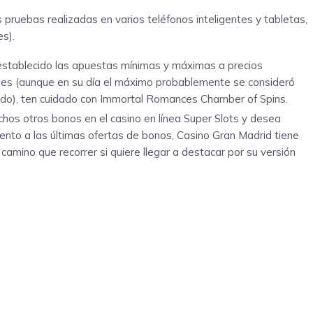
pruebas realizadas en varios teléfonos inteligentes y tabletas,
es).
establecido las apuestas mínimas y máximas a precios
les (aunque en su día el máximo probablemente se consideró
ado), ten cuidado con Immortal Romances Chamber of Spins.
hos otros bonos en el casino en línea Super Slots y desea
ento a las últimas ofertas de bonos, Casino Gran Madrid tiene
 camino que recorrer si quiere llegar a destacar por su versión