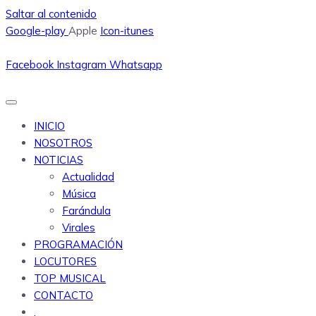
Saltar al contenido
Google-play
Apple
Icon-itunes
Facebook
Instagram
Whatsapp
INICIO
NOSOTROS
NOTICIAS
Actualidad
Música
Farándula
Virales
PROGRAMACIÓN
LOCUTORES
TOP MUSICAL
CONTACTO
.