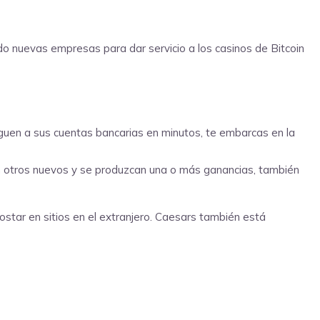
ndo nuevas empresas para dar servicio a los casinos de Bitcoin
eguen a sus cuentas bancarias en minutos, te embarcas en la
an otros nuevos y se produzcan una o más ganancias, también
ostar en sitios en el extranjero. Caesars también está