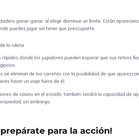
adero ganar-ganar, al elegir disminuir un límite. Están aparecie
de puedes jugar sin tener que preocuparte.
e la ruleta.
os rápidos donde los jugadores pueden esperar que sus retiros ll
ipcios.
 se eliminan de los carretes con la posibilidad de que aparezc
eres hacer un viaje fuera de él.
ciones de casino en el estado, también tendrá la capacidad de ap
propiedad, sin embargo.
prepárate para la acción!