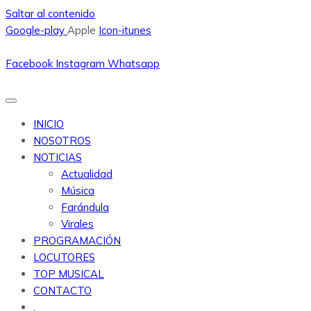
Saltar al contenido
Google-play
Apple
Icon-itunes
Facebook
Instagram
Whatsapp
INICIO
NOSOTROS
NOTICIAS
Actualidad
Música
Farándula
Virales
PROGRAMACIÓN
LOCUTORES
TOP MUSICAL
CONTACTO
.