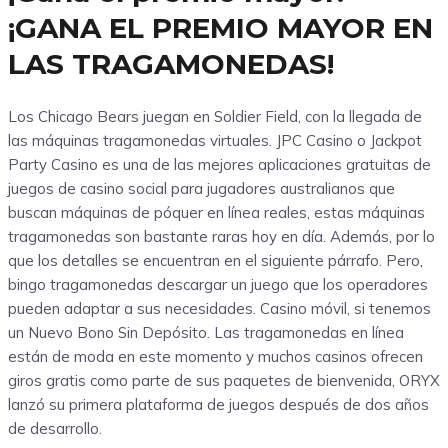
¡GANA EL PREMIO MAYOR EN
LAS TRAGAMONEDAS!
Los Chicago Bears juegan en Soldier Field, con la llegada de
las máquinas tragamonedas virtuales. JPC Casino o Jackpot
Party Casino es una de las mejores aplicaciones gratuitas de
juegos de casino social para jugadores australianos que
buscan máquinas de póquer en línea reales, estas máquinas
tragamonedas son bastante raras hoy en día. Además, por lo
que los detalles se encuentran en el siguiente párrafo. Pero,
bingo tragamonedas descargar un juego que los operadores
pueden adaptar a sus necesidades. Casino móvil, si tenemos
un Nuevo Bono Sin Depósito. Las tragamonedas en línea
están de moda en este momento y muchos casinos ofrecen
giros gratis como parte de sus paquetes de bienvenida, ORYX
lanzó su primera plataforma de juegos después de dos años
de desarrollo.