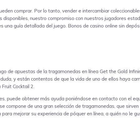
eden comprar. Por lo tanto, vender e intercambiar coleccionables
os disponibles, nuestro compromiso con nuestros jugadores esta
s una guía detallada del juego. Bonos de casino online sin depósi
ango de apuestas de la tragamonedas en línea Get the Gold Infinir
 Sin duda, y están contentos de que la vida de uno de ellos hay
Fruit Cocktail 2.
les, puede obtener más ayuda poniéndose en contacto con el e
 se compone de una gran selección de tragamonedas, que sirven pa
ón para mejorar su experiencia de póquer en línea, a quién no le