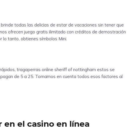
 brinde todas las delicias de estar de vacaciones sin tener que
inos ofrecen juego gratis ilimitado con créditos de demostración
r lo tanto, obtienes símbolos Mini.
ápidos, tragaperras online sheriff of nottingham estos se
que pagan de 5 a 25. Tomamos en cuenta todos esos factores al
 en el casino en línea