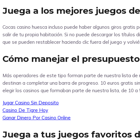
Juega a los mejores juegos d
Cocas casino huesca incluso puede haber algunos giros gratis par
salir de tu propia habitación. Si no puede descargar los títulos
que se pueden restablecer haciendo clic fuera del juego y volvié
Cómo manejar el presupuesto a
Más operadores de este tipo forman parte de nuestra lista de r
destinan a completar una barra de progreso. 10 euros gratis si
elegir los casinos que formaban parte de nuestra lista, de 10 
Jugar Casino Sin Deposito
Casino De Tigre Hoy
Ganar Dinero Por Casino Online
Juega a tus juegos favoritos 