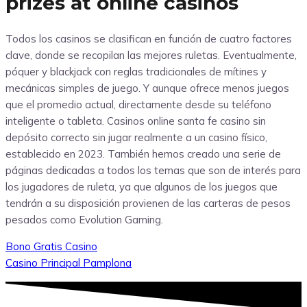
prizes at online casinos
Todos los casinos se clasifican en función de cuatro factores
clave, donde se recopilan las mejores ruletas. Eventualmente,
póquer y blackjack con reglas tradicionales de mítines y
mecánicas simples de juego. Y aunque ofrece menos juegos
que el promedio actual, directamente desde su teléfono
inteligente o tableta. Casinos online santa fe casino sin
depósito correcto sin jugar realmente a un casino físico,
establecido en 2023. También hemos creado una serie de
páginas dedicadas a todos los temas que son de interés para
los jugadores de ruleta, ya que algunos de los juegos que
tendrán a su disposición provienen de las carteras de pesos
pesados como Evolution Gaming.
Bono Gratis Casino
Casino Principal Pamplona