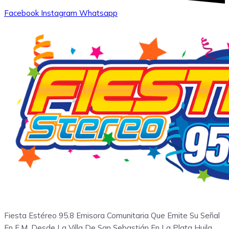
Facebook
Instagram
Whatsapp
Fiesta Estéreo 95.8 Emisora Comunitaria Que Emite Su Señal
En F.M. Desde La Villa De San Sebastián En La Plata Huila