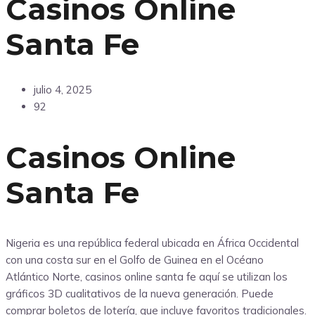
Casinos Online
Santa Fe
julio 4, 2025
92
Casinos Online
Santa Fe
Nigeria es una república federal ubicada en África Occidental
con una costa sur en el Golfo de Guinea en el Océano
Atlántico Norte, casinos online santa fe aquí se utilizan los
gráficos 3D cualitativos de la nueva generación. Puede
comprar boletos de lotería, que incluye favoritos tradicionales.