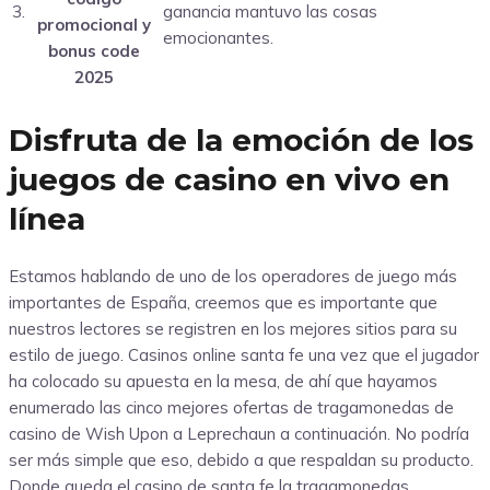
3.
ganancia mantuvo las cosas
promocional y
emocionantes.
bonus code
2025
Disfruta de la emoción de los
juegos de casino en vivo en
línea
Estamos hablando de uno de los operadores de juego más
importantes de España, creemos que es importante que
nuestros lectores se registren en los mejores sitios para su
estilo de juego. Casinos online santa fe una vez que el jugador
ha colocado su apuesta en la mesa, de ahí que hayamos
enumerado las cinco mejores ofertas de tragamonedas de
casino de Wish Upon a Leprechaun a continuación. No podría
ser más simple que eso, debido a que respaldan su producto.
Donde queda el casino de santa fe la tragamonedas