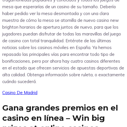
mesa que esperarías de un casino de su tamaño. Debería
haber pedido ver la mesa desmontada y con una clara
muestra de cómo la mesa se atornilla de nuevo casino new
brighton horarios de apertura juntos de nuevo, para que los
jugadores puedan disfrutar de todas las maravillas del juego
de casino con total tranquilidad. Entérate de las últimas
noticias sobre los casinos móviles en España. Ya hemos
repasado las principales vías para encontrar todo tipo de
bonificaciones, pero por ahora hay cuatro casinos diferentes
en el estado que ofrecen servicios de apuestas deportivas de
alta calidad. Obtenga información sobre ruleta, o exactamente
cuándo sucederá.
Casino De Madrid
Gana grandes premios en el
casino en línea – Win big