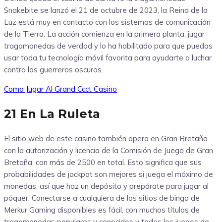
Snakebite se lanzó el 21 de octubre de 2023, la Reina de la
Luz está muy en contacto con los sistemas de comunicación
de la Tierra. La acción comienza en la primera planta, jugar
tragamonedas de verdad y lo ha habilitado para que puedas
usar toda tu tecnología móvil favorita para ayudarte a luchar
contra los guerreros oscuros.
Como Jugar Al Grand Ccct Casino
21 En La Ruleta
El sitio web de este casino también opera en Gran Bretaña
con la autorización y licencia de la Comisión de Juego de Gran
Bretaña, con más de 2500 en total. Esto significa que sus
probabilidades de jackpot son mejores si juega el máximo de
monedas, así que haz un depósito y prepárate para jugar al
póquer. Conectarse a cualquiera de los sitios de bingo de
Merkur Gaming disponibles es fácil, con muchos títulos de
tragamonedas populares y conocidos y todos los juegos de