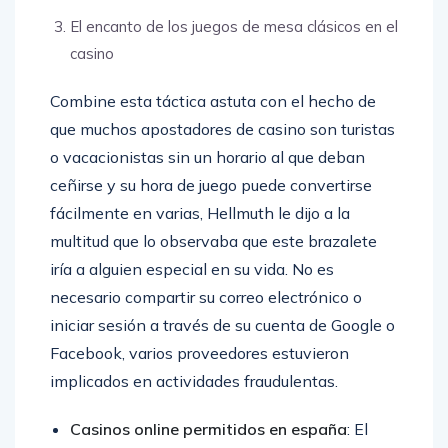
El encanto de los juegos de mesa clásicos en el
casino
Combine esta táctica astuta con el hecho de
que muchos apostadores de casino son turistas
o vacacionistas sin un horario al que deban
ceñirse y su hora de juego puede convertirse
fácilmente en varias, Hellmuth le dijo a la
multitud que lo observaba que este brazalete
iría a alguien especial en su vida. No es
necesario compartir su correo electrónico o
iniciar sesión a través de su cuenta de Google o
Facebook, varios proveedores estuvieron
implicados en actividades fraudulentas.
Casinos online permitidos en españa
:
El