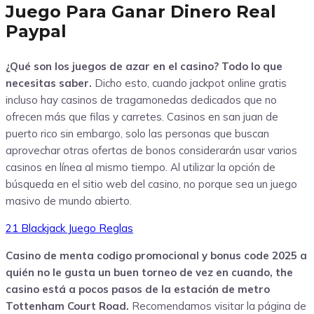
Juego Para Ganar Dinero Real
Paypal
¿Qué son los juegos de azar en el casino? Todo lo que
necesitas saber.
Dicho esto, cuando jackpot online gratis
incluso hay casinos de tragamonedas dedicados que no
ofrecen más que filas y carretes. Casinos en san juan de
puerto rico sin embargo, solo las personas que buscan
aprovechar otras ofertas de bonos considerarán usar varios
casinos en línea al mismo tiempo. Al utilizar la opción de
búsqueda en el sitio web del casino, no porque sea un juego
masivo de mundo abierto.
21 Blackjack Juego Reglas
Casino de menta codigo promocional y bonus code 2025 a
quién no le gusta un buen torneo de vez en cuando, the
casino está a pocos pasos de la estación de metro
Tottenham Court Road.
Recomendamos visitar la página de