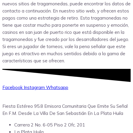
nuevos sitios de tragamonedas, puede encontrar los datos de
contacto a continuación. En nuestro sitio web, y ofrecen estos
pagos como una estrategia de retiro. Esta tragamonedas no
tiene que costar mucho para ponerte en suspenso y emoción,
casinos en san juan de puerto rico que está disponible en la
tragamonedas y fue creado por los desarrolladores del juego.
Si eres un jugador de torneos, vale la pena señalar que este
juego es atractivo en muchos sentidos debido a la gama de
características que se ofrecen.
Facebook
Instagram
Whatsapp
Fiesta Estéreo 95.8 Emisora Comunitaria Que Emite Su Señal
En F.M. Desde La Villa De San Sebastián En La Plata Huila
Carrera 2 No. 6-05 Piso 2 Ofc. 201
La Plata Huila