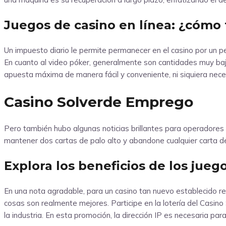
Juegos de casino en línea: ¿cómo
Un impuesto diario le permite permanecer en el casino por un p
En cuanto al video póker, generalmente son cantidades muy baja
apuesta máxima de manera fácil y conveniente, ni siquiera neces
Casino Solverde Emprego
Pero también hubo algunas noticias brillantes para operadores 
mantener dos cartas de palo alto y abandone cualquier carta de
Explora los beneficios de los jueg
En una nota agradable, para un casino tan nuevo establecido re
cosas son realmente mejores. Participe en la lotería del Casi
la industria. En esta promoción, la dirección IP es necesaria pa