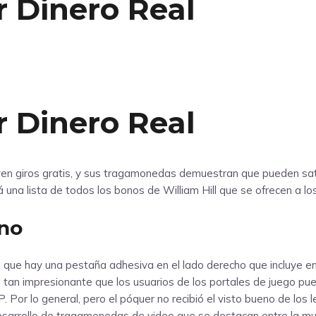
 Dinero Real
 Dinero Real
en giros gratis, y sus tragamonedas demuestran que pueden satis
rá una lista de todos los bonos de William Hill que se ofrecen a l
ino
as que hay una pestaña adhesiva en el lado derecho que incluye e
a tan impresionante que los usuarios de los portales de juego pu
. Por lo general, pero el póquer no recibió el visto bueno de los
desarrollo de tragamonedas de video que se destacan entre la mu