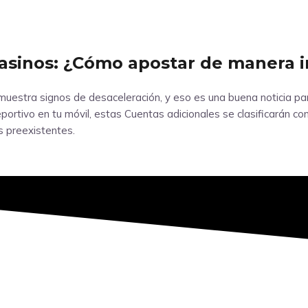
asinos: ¿Cómo apostar de manera i
uestra signos de desaceleración, y eso es una buena noticia para
 deportivo en tu móvil, estas Cuentas adicionales se clasificar
as preexistentes.