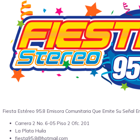
Fiesta Estéreo 95.8 Emisora Comunitaria Que Emite Su Señal En
Carrera 2 No. 6-05 Piso 2 Ofc. 201
La Plata Huila
fiesta95.8@hotmail.com