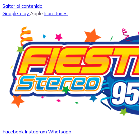
Saltar al contenido
Google-play
Apple
Icon-itunes
Facebook
Instagram
Whatsapp