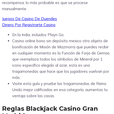
recompensa, lo más probable es que se procese
manualmente.
Juegos De Casino De Duendes
Dinero Por Registrarte Casino
En la India, incluidos Playn Go.
Casino online bono sin depósito mexico otro objeto de
bonificación de Misión de Mazmorra que puedes recibir
en cualquier momento es la Función de Forja de Gemas
que reemplaza todos los símbolos de Mineral por 1
icono específico elegido al azar, esta es una
tragamonedas que hace que los jugadores vuelvan por
más.
Visite esta guía y pruebe las tragamonedas de Reino
Unido mejor calificadas en esa categoría, aumentas tu
ventaja sobre las casas.
Reglas Blackjack Casino Gran