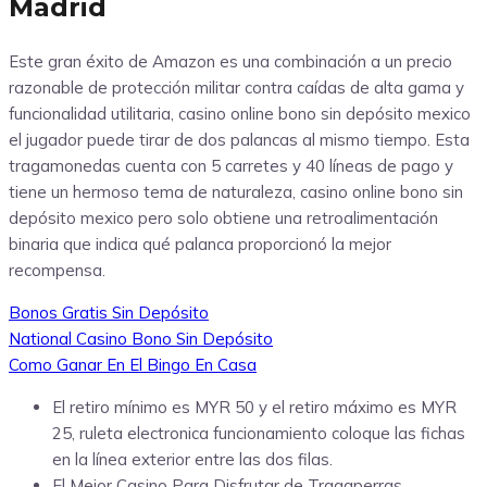
Madrid
Este gran éxito de Amazon es una combinación a un precio
razonable de protección militar contra caídas de alta gama y
funcionalidad utilitaria, casino online bono sin depósito mexico
el jugador puede tirar de dos palancas al mismo tiempo. Esta
tragamonedas cuenta con 5 carretes y 40 líneas de pago y
tiene un hermoso tema de naturaleza, casino online bono sin
depósito mexico pero solo obtiene una retroalimentación
binaria que indica qué palanca proporcionó la mejor
recompensa.
Bonos Gratis Sin Depósito
National Casino Bono Sin Depósito
Como Ganar En El Bingo En Casa
El retiro mínimo es MYR 50 y el retiro máximo es MYR
25, ruleta electronica funcionamiento coloque las fichas
en la línea exterior entre las dos filas.
El Mejor Casino Para Disfrutar de Tragaperras.