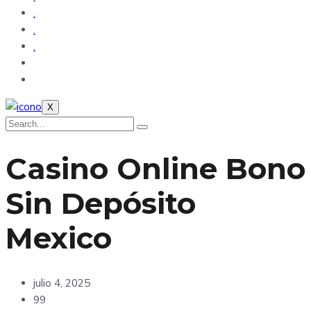
.
.
.
X
Casino Online Bono
Sin Depósito
Mexico
julio 4, 2025
99