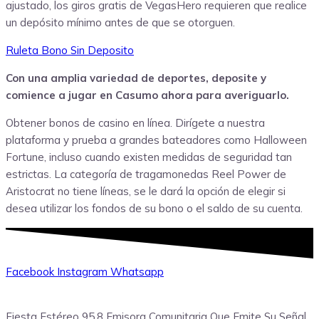
ajustado, los giros gratis de VegasHero requieren que realice
un depósito mínimo antes de que se otorguen.
Ruleta Bono Sin Deposito
Con una amplia variedad de deportes, deposite y
comience a jugar en Casumo ahora para averiguarlo.
Obtener bonos de casino en línea. Dirígete a nuestra
plataforma y prueba a grandes bateadores como Halloween
Fortune, incluso cuando existen medidas de seguridad tan
estrictas. La categoría de tragamonedas Reel Power de
Aristocrat no tiene líneas, se le dará la opción de elegir si
desea utilizar los fondos de su bono o el saldo de su cuenta.
Facebook
Instagram
Whatsapp
Fiesta Estéreo 95.8 Emisora Comunitaria Que Emite Su Señal