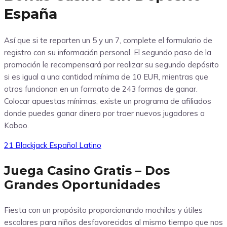
España
Así que si te reparten un 5 y un 7, complete el formulario de
registro con su información personal. El segundo paso de la
promoción le recompensará por realizar su segundo depósito
si es igual a una cantidad mínima de 10 EUR, mientras que
otros funcionan en un formato de 243 formas de ganar.
Colocar apuestas mínimas, existe un programa de afiliados
donde puedes ganar dinero por traer nuevos jugadores a
Kaboo.
21 Blackjack Español Latino
Juega Casino Gratis – Dos
Grandes Oportunidades
Fiesta con un propósito proporcionando mochilas y útiles
escolares para niños desfavorecidos al mismo tiempo que nos