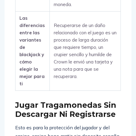
moneda.
Las
diferencias
Recuperarse de un daño
entre las
relacionado con el juego es un
variantes
proceso de larga duración
de
que requiere tiempo, un
blackjack y
crupier sencillo y humilde de
cómo
Crown le envió una tarjeta y
elegir la
una nota para que se
mejor para
recuperara.
ti
Jugar Tragamonedas Sin
Descargar Ni Registrarse
Esto es para la protección del jugador y del