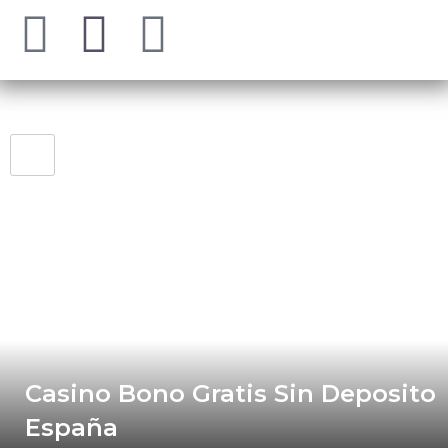
Casino Bono Gratis Sin Deposito
España