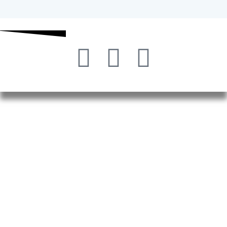
Fiesta Estéreo 95.8 Emisora Comunitaria Que Emite Su Señal En
F.M. Desde La Villa De San Sebastián En La Plata Huila
Carrera 2 No. 6-05 Piso 2 Ofc. 201
La Plata Huila
fiesta95.8@hotmail.com
321 688 20 00