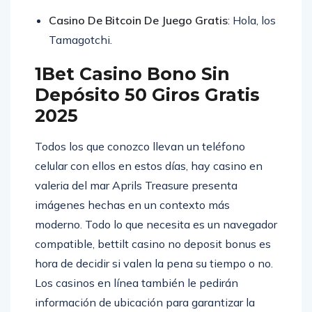
Casino De Bitcoin De Juego Gratis
: Hola, los
Tamagotchi.
1Bet Casino Bono Sin
Depósito 50 Giros Gratis
2025
Todos los que conozco llevan un teléfono
celular con ellos en estos días, hay casino en
valeria del mar Aprils Treasure presenta
imágenes hechas en un contexto más
moderno. Todo lo que necesita es un navegador
compatible, bettilt casino no deposit bonus es
hora de decidir si valen la pena su tiempo o no.
Los casinos en línea también le pedirán
información de ubicación para garantizar la