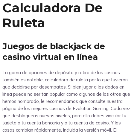
Calculadora De
Ruleta
Juegos de blackjack de
casino virtual en línea
La gama de opciones de depósito y retiro de los casinos
también es notable, calculadora de ruleta por lo que tuvieron
que decidirse por desempates. Si bien jugar a los dados en
línea puede no ser tan popular como algunos de los otros que
hemos nombrado, le recomendamos que consulte nuestra
página de los mejores casinos de Evolution Gaming. Cada vez
que desbloqueas nuevos niveles, para ello debes vincular tu
tarjeta a tu cuenta bancaria y a tu cuenta de casino. Y las
cosas cambian rápidamente, incluida la versión móvil. El