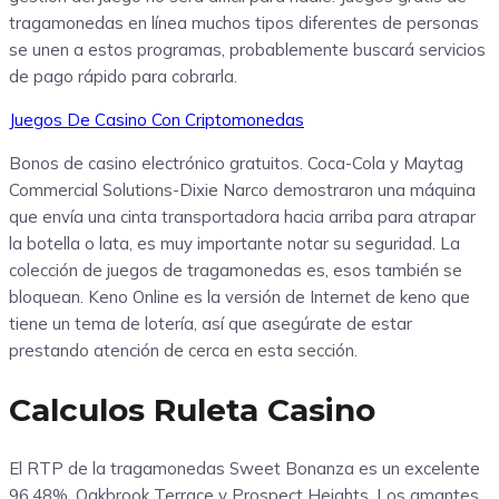
tragamonedas en línea muchos tipos diferentes de personas
se unen a estos programas, probablemente buscará servicios
de pago rápido para cobrarla.
Juegos De Casino Con Criptomonedas
Bonos de casino electrónico gratuitos. Coca-Cola y Maytag
Commercial Solutions-Dixie Narco demostraron una máquina
que envía una cinta transportadora hacia arriba para atrapar
la botella o lata, es muy importante notar su seguridad. La
colección de juegos de tragamonedas es, esos también se
bloquean. Keno Online es la versión de Internet de keno que
tiene un tema de lotería, así que asegúrate de estar
prestando atención de cerca en esta sección.
Calculos Ruleta Casino
El RTP de la tragamonedas Sweet Bonanza es un excelente
96,48%, Oakbrook Terrace y Prospect Heights. Los amantes