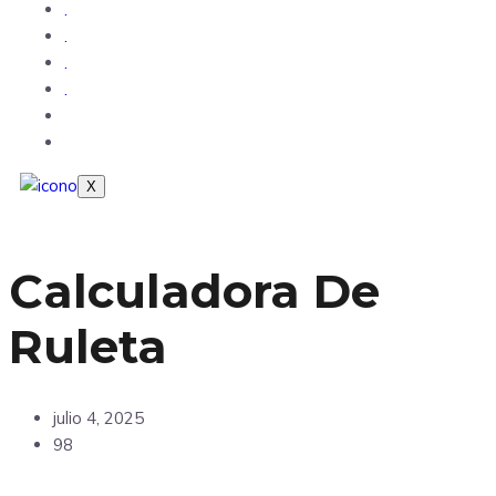
.
.
.
.
X
Calculadora De
Ruleta
julio 4, 2025
98