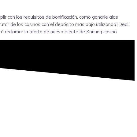
r con los requisitos de bonificación, como ganarle alas
tar de los casinos con el depósito más bajo utilizando iDeal,
rá reclamar la oferta de nuevo cliente de Konung casino.