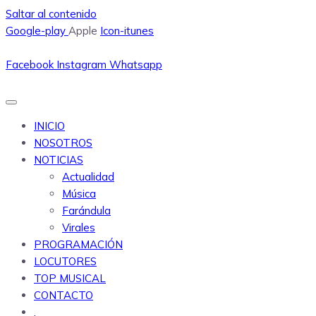
Saltar al contenido
Google-play
Apple
Icon-itunes
Facebook
Instagram
Whatsapp
INICIO
NOSOTROS
NOTICIAS
Actualidad
Música
Farándula
Virales
PROGRAMACIÓN
LOCUTORES
TOP MUSICAL
CONTACTO
.