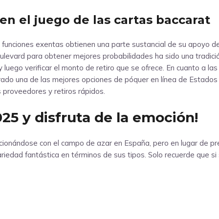
en el juego de las cartas baccarat
 funciones exentas obtienen una parte sustancial de su apoyo de
oulevard para obtener mejores probabilidades ha sido una tradic
 y luego verificar el monto de retiro que se ofrece. En cuanto a l
do una de las mejores opciones de póquer en línea de Estados Un
 proveedores y retiros rápidos.
25 y disfruta de la emoción!
onándose con el campo de azar en España, pero en lugar de prese
edad fantástica en términos de sus tipos. Solo recuerde que si 