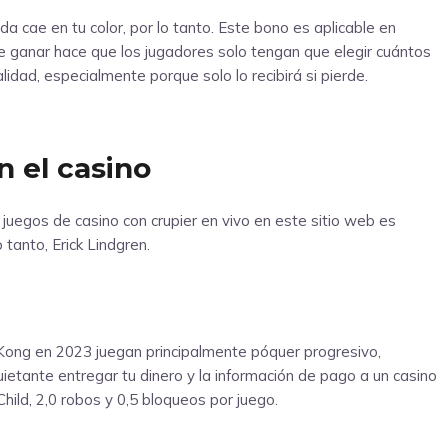
 cae en tu color, por lo tanto. Este bono es aplicable en
e ganar hace que los jugadores solo tengan que elegir cuántos
alidad, especialmente porque solo lo recibirá si pierde.
 el casino
juegos de casino con crupier en vivo en este sitio web es
o tanto, Erick Lindgren.
Kong en 2023 juegan principalmente póquer progresivo,
etante entregar tu dinero y la información de pago a un casino
hild, 2,0 robos y 0,5 bloqueos por juego.